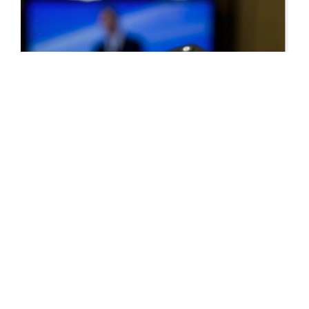
سلطة ضبط السمعي البصري تشرع في
معاقبة القنوات المخالفة
أعلنت السلطة الوطنية المستقلة لضبط السمعي البصري،
اليوم الثلاثاء، عن شروعها في معاقبة القنوات المخالفة
للأحكام القانونية والتنظيمية المتعلقة بالإشهار السمعي
البصري، بعد تمادي جلّ القنوات التلفزيونية في بثّ
الفواصل ...