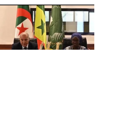
عطاف يترأس بداكار جلسة عمل ثنائية
مناصفة مع نظيرته السنغالية
ترأس وزير الشؤون الخارجية والجالية الوطنيةبالخارج،
السيد أحمد عطاف, أمس الخميس بداكار, مناصفة م
نظيرته السنغالية,السيدة ياسين فال, جلسة عمل
ثنائية, في إطار زيارة العمل التي يقوم بها