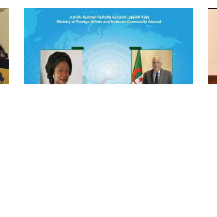
عطاف يجري مكالمة هاتفية مع
مح
نظيرته السنغالية
وا
أجرى وزير الشؤون الخارجية والجالية الوطنية بالخارج،
أكد
ع
السيد أحمد عطاف، اليوم الاثنين، مكالمة هاتفية مع
فوز
السيدة ياسين فال، وزيرة الاندماج الإفريقي والشؤون
الس
الخارجية لجمهورية السنغال، حسب ما أفاد به بيان ...
الن