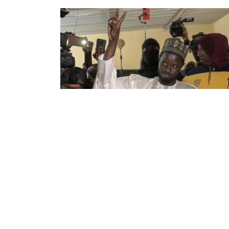
مد مختار نجاي: مشروع نهضوي
عد جاء به الرئيس السنغالي الجديد
 المحلل السياسي السنغالي، محمد مختار نجاي أن
 "باسيرو ديوماي فاي" بالانتخابات الرئاسية في
نغال والتفاف الشعب حوله راجع الى المشروع
هضوي الذي جاء به والذي يقوم على تطوير ...