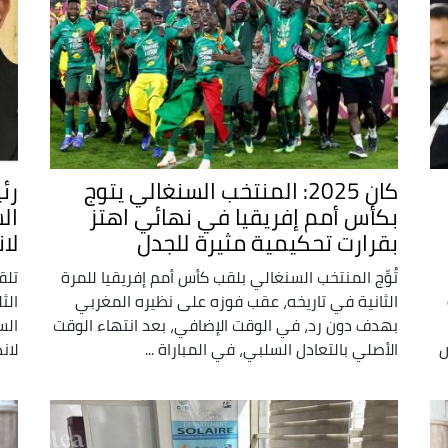
كان 2025: المنتخب السنغالي يتوج
رئ
بكأس أمم إفريقيا في نهائي اهتز
بقرارت تحكيمية مثيرة للجدل
لا
تُوِّج المنتخب السنغالي بلقب كأس أمم إفريقيا للمرة
تلق
الثانية في تاريخه، عقب فوزه على نظيره المغربي
الث
بهدف دون رد، في الوقت الإضافي، بعد انتهاء الوقت
ص
الأصلي بالتعادل السلبي، في المباراة ...
لان