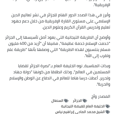
الإفريقية".
وأبرز في هذا الصدد الدور الهام للجزائر في نشر تعاليم الدين
الإسلامي على مستوى القارة الإفريقية من خلال دعم جهود
تعليم وتدريس القرآن الكريم وعلوم الدين.
وأوضح أن الطريقة التيجانية التي يعود أصل تأسيسها إلى الجزائر
"خدمت الإسلام خدمة عظيمة"، مضيفا أن "أزيد من 400 مليون
مسلم ينتسبون لهذه الطريقة" التي وصفها بأنها "طريقة علم
وتقرب إلى الله".
وبذات المناسبة، نوه الخليفة العام بـ"نصرة الجزائر لقضايا
المسلمين في العالم"، وذلك انطلاقا من كونها "دولة جهاد
وتحرير، أعطت درسا هاما للعالم في الدفاع عن الوطن والإسلام
والحرية".
المصدر
وأج
الجزائر
السنغال
الخليفة العام للفيضة التيجانية
الشيخ محمد الماحي إبراهيم نياس