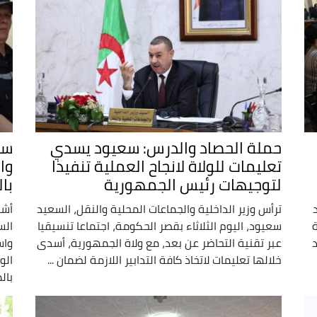
حملة الحصاد والدرس: سعيود يسدي
سع
تعليمات للولاة لانجاح العملية تنفيذا
وا
لتوجيهات رئيس الجمهورية
با
ترأس وزير الداخلية والجماعات المحلية والنقل، السعيد
أشر
ة
سعيود، اليوم الثلاثاء بقصر الحكومة، اجتماعا تنسيقيا
الس
عبر تقنية التحاضر عن بعد، مع ولاة الجمهورية، أسدى
واس
خلالها تعليمات لاتخاذ كافة التدابير اللازمة لضمان ...
الو
بال