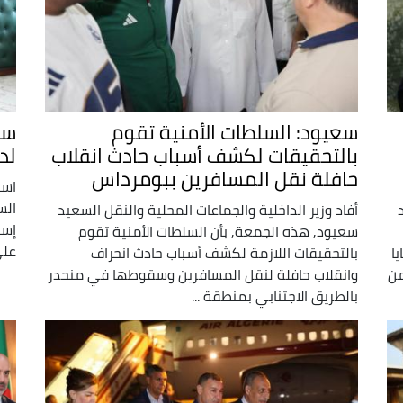
سعيود: السلطات الأمنية تقوم
سع
بالتحقيقات لكشف أسباب حادث انقلاب
لد
حافلة نقل المسافرين ببومرداس
است
الس
أفاد وزير الداخلية والجماعات المحلية والنقل السعيد
إسب
سعيود, هذه الجمعة, بأن السلطات الأمنية تقوم
على
ا
بالتحقيقات اللازمة لكشف أسباب حادث انحراف
من
وانقلاب حافلة لنقل المسافرين وسقوطها في منحدر
بالطريق الاجتنابي بمنطقة ...