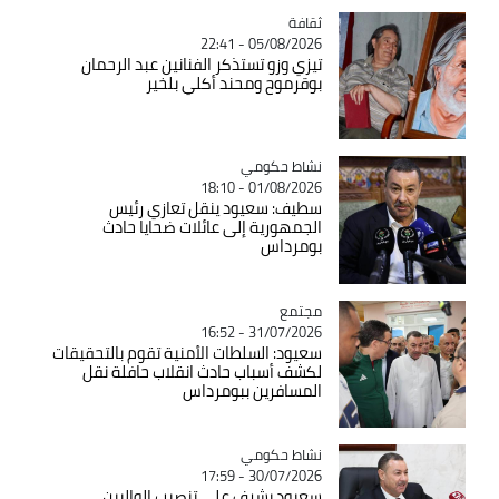
ثقافة
Catégorie
05/08/2026 - 22:41
تيزي وزو تستذكر الفنانين عبد الرحمان
بوقرموح ومحند أكلي بلخير
Catégorie
نشاط حكومي
01/08/2026 - 18:10
سطيف: سعيود ينقل تعازي رئيس
الجمهورية إلى عائلات ضحايا حادث
بومرداس
مجتمع
Catégorie
31/07/2026 - 16:52
سعيود: السلطات الأمنية تقوم بالتحقيقات
لكشف أسباب حادث انقلاب حافلة نقل
المسافرين ببومرداس
Catégorie
نشاط حكومي
30/07/2026 - 17:59
سعيود يشرف على تنصيب الواليين