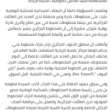
المستعملة فيها تعكس خصوصيات محلية فريدة.
وكشفت المسؤولة ذاتها أن البعثات الميدانية للمكتبة الوطنية
عثرت على مخطوطات نادرة وغير محققة لدى العديد من العائلات
الجزائرية، من بينها مخطوطات ثمينة في عين صالح وأخرى نادرة
بولاية غليزان، مشيرة إلى أن المخطوط الجزائري يتميز بخصائص
فريدة من حيث صناعة الحبر وأنماط الخطوط المستعملة.
وأضافت أن مناطق الجنوب الجزائري تزخر بتراث مخطوط غني،
بحكم كونها مراكز علمية تاريخية استقطبت طلبة العلم من
مختلف البلدان، ما جعل العديد من العائلات تحتفظ إلى اليوم
بمجموعات مهمة من المخطوطات. كما تم، خلال عمليات الجرد،
اكتشاف نوع من الخطوط المحلية بولاية جانت يعرف باسم "كيل
أسوف " (KeL EssouF)، وتعني في اللغة التارقية أهل السوق.
وفي سياق جهود الحفاظ على هذا التراث، أكدت السيدة فطومة
بن يحيى، رئيسة مصلحة المخطوطات بالمكتبة الوطنية صدور
تعليمة من الوزير الأول تقضي بتثمين ورقمنة التراث المخطوط
الموجود لدى العائلات الجزائرية، والعمل على مرافقة أصحاب
الخزائن الخاصة وتقديم الخبرة الفنية اللازمة لصيانة المخطوطات