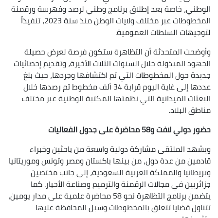
الوطني، خاصة بعد إطلاق برنامج وطني لرصد وفهرسة ورقمنة
المخطوطات عبر مختلف ولايات الوطن منذ سنة 2023، تنفيذاً
لتوجيهات السلطات العمومية.
وأوضحت المتحدثة أن التظاهرة ستكون فرصة لعرض حصيلة
الجهود المبذولة خلال السنوات الثلاث الأخيرة، وتقديم إحصائيات
جديدة حول المخطوطات التي تم اكتشافها وجردها، حيث بلغ
عددها إلى غاية اليوم قرابة 34 ألف مخطوط تم رصدها خلال
البعثات الميدانية التي نظمتها المكتبة الوطنية عبر مختلف
مناطق البلاد.
حضور دولي لافت و58 محاضرة على جدول الفعاليات
ويشهد الملتقى مشاركة دولية واسعة من باحثين وخبراء
قادمين من عدة دول، من بينها باكستان ومصر وتونس وموريتانيا
وبريطانيا والمملكة العربية السعودية، إلى جانب مختصين
جزائريين في مجالات الرقمنة والترميم وصناعة الأحبار. كما
يتضمن برنامج التظاهرة نحو 58 محاضرة علمية على مدار يومين،
تتناول قضايا تتعلق بالمخطوطات وسبل المحافظة عليها