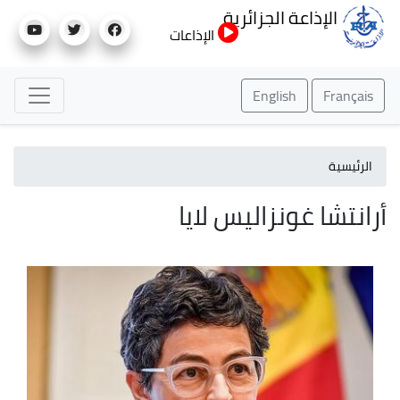
تجاوز
الإذاعة الجزائرية
إلى
الإذاعات
المحتوى
الرئيسي
English
Français
الرئيسية
أرانتشا غونزاليس لايا