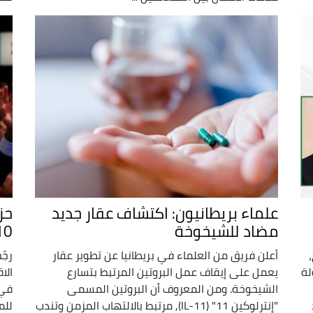
علماء بريطانيون: اكتشاف عقار جديد
حز
مضاد للشيخوخة
410 مقاعد مقاب
أعلن فريق من العلماء في بريطانيا عن تطوير عقار
رجّ
لة
يعمل على إيقاف عمل البروتين المرتبط بتسارع
الا
الشيخوخة. ومن المعروف أن البروتين المسمى
"إنترلوكين 11" (IL-11), مرتبط بالالتهاب المزمن وتندب
للم