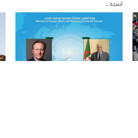
أنسجة ...
عطاف يبحث هاتفيا مع نظيره
بر
البريطاني العلاقات الثنائية والوضع
بل
الانساني في غزة
ال
تلقى وزير الشؤون الخارجية والجالية الوطنية بالخارج،
حث 
السيد أحمد عطاف اليوم الاثنين، مكالمة هاتفية من
على