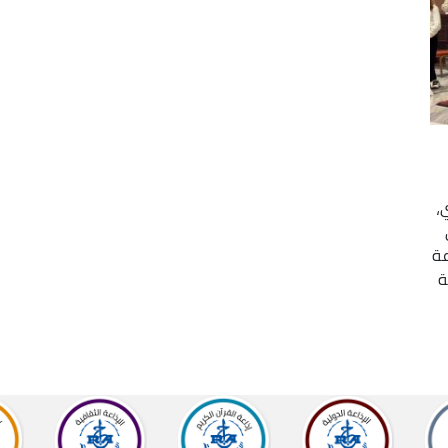
،
عة
ة