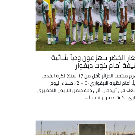
ار الخضر ينهزمون ودياً بثنائية
يفة أمام كوت ديفوار
انهزم منتخب الجزائر (أقل من 17 سنة) لكرة القدم،
ودّياً، أمام نظيره الايفواري (0 – 2)، مساء اليوم
ربعاء في أبيدجان. أتى ذلك ضمن التربص التحضيري
اري بكوت ديفوار تحسباً ...