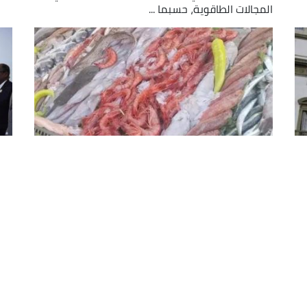
المجالات الطاقوية، حسبما ...
تصدير المزيد من الأسماك الجزائرية
مب
ر
قريبا نحو السنغال وكوت ديفوار
ال
أعلنت مصادر مسؤولة، اليوم الأربعاء، عن تصدير الجزائر
است
شحنات سمكية نحو دول افريقية كالسنغال وكوت
ابر
ديفوار، ساعات بعد تصدير كمية من سمك الشبوط
من 