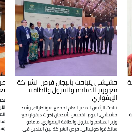
ة
حشيشي يتباحث بأبيجان فرص الشراكة
عر
مع وزير المناجم والبترول والطاقة
تعز
الإيفواري
بحث
الأ
تباحث الرئيس المدير العام لمجمع سوناطراك، رشيد
الم
ة
حشيشي، اليوم الخميس بأبيدجان (كوت ديفوار) مع
سان
وزير المناجم والبترول والطاقة الإيفواري، مامادو
وسب
سانكافوا كوليبالي، فرص الشراكة بين البلدين في