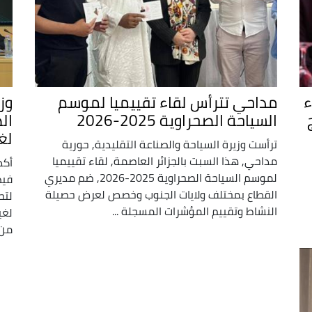
ء
مداحي تترأس لقاء تقييميا لموسم
وز
السياحة الصحراوية 2025-2026
ال
لغي
ترأست وزيرة السياحة والصناعة التقليدية, حورية
مداحي, هذا السبت بالجزائر العاصمة, لقاء تقييميا
أكد
لموسم السياحة الصحراوية 2025-2026, ضم مديري
فيص
القطاع بمختلف ولايات الجنوب وخصص لعرض حصيلة
لتح
النشاط وتقييم المؤشرات المسجلة ...
لغي
من 