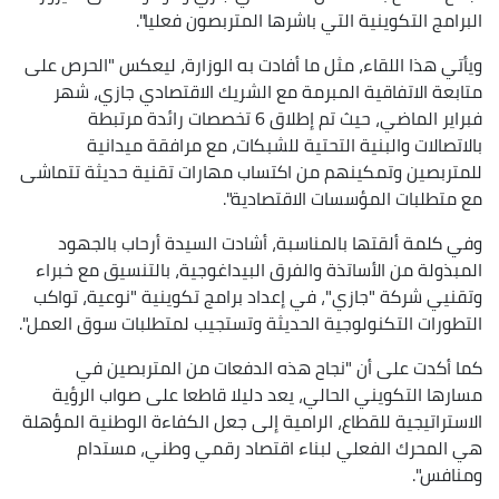
البرامج التكوينية التي باشرها المتربصون فعليا".
ويأتي هذا اللقاء، مثل ما أفادت به الوزارة، ليعكس "الحرص على
متابعة الاتفاقية المبرمة مع الشريك الاقتصادي جازي، شهر
فبراير الماضي، حيث تم إطلاق 6 تخصصات رائدة مرتبطة
بالاتصالات والبنية التحتية للشبكات، مع مرافقة ميدانية
للمتربصين وتمكينهم من اكتساب مهارات تقنية حديثة تتماشى
مع متطلبات المؤسسات الاقتصادية".
وفي كلمة ألقتها بالمناسبة، أشادت السيدة أرحاب بالجهود
المبذولة من الأساتذة والفرق البيداغوجية، بالتنسيق مع خبراء
وتقنيي شركة "جازي"، في إعداد برامج تكوينية "نوعية، تواكب
التطورات التكنولوجية الحديثة وتستجيب لمتطلبات سوق العمل".
كما أكدت على أن "نجاح هذه الدفعات من المتربصين في
مسارها التكويني الحالي، يعد دليلا قاطعا على صواب الرؤية
الاستراتيجية للقطاع، الرامية إلى جعل الكفاءة الوطنية المؤهلة
هي المحرك الفعلي لبناء اقتصاد رقمي وطني، مستدام
ومنافس".