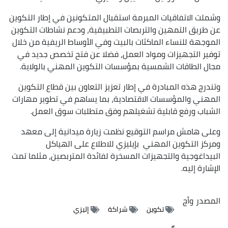
وشملت الاتفاقيات المبرمة استقبال المتكونين في إطار التكوين
عن طريق التمهين والتربصات التطبيقية، ودعم نشاطات التكوين
الموجهة للنساء الماكثات بالبيت وفي الأوساط الريفية من خلال
توفير التجهيزات ومواد العمل، فضلا عن فتح تخصص جديد في
مجال الطاقات الشمسية بمؤسسات التكوين المهني بالولاية.
وتندرج هذه المبادرة في إطار تعزيز التعاون بين قطاع التكوين
المهني والمؤسسات الاقتصادية، بما يساهم في تطوير مهارات
الشباب ورفع قابلية تشغيلهم وفق متطلبات سوق العمل.
وعلى هامش مراسم التوقيع نظمت زيارة ميدانية إلى معهد
ومركز التكوين المهني بإيليزي للاطلاع على الهياكل
البيداغوجية والتجهيزات المسخرة لفائدة المتربصين، مثلما تمت
الإشارة إليه.
المصدر
وأج
تكوين
شراكة
إليزي