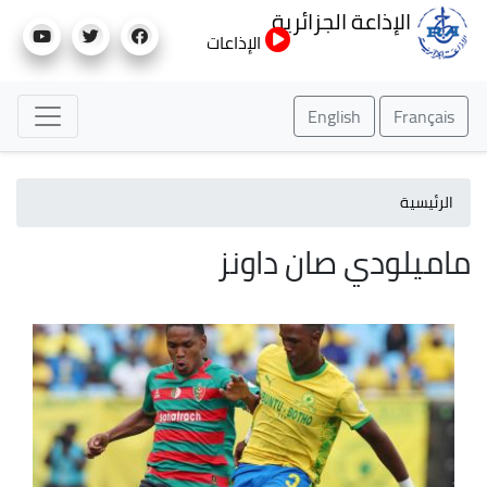
تجاوز
الإذاعة الجزائرية
إلى
الإذاعات
المحتوى
الرئيسي
English
Français
الرئيسية
ماميلودي صان داونز