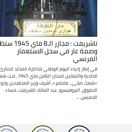
تاشريفت : مجازر الـ8 ماي 5
وصمة عار في سجل الاستعمار
الفرنسي
في إطار إحياء اليوم الوطني للذاكرة المخلّد للذكرى
الحادية والثمانين لمجازر الثامن ماي 1945،
«شعبٌ ضحّى... فانتصر»، أشرف وزير المجاهدين وذو
الحقوق، البروفيسور عبد المالك تاشريفت، مساء
الخميس، ...