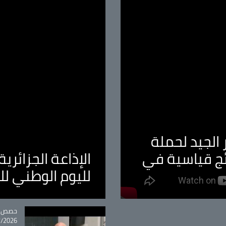
الجيد لحملة
ئج قياسية في
الإذاعة الجزائر
لليوم الوطني ل
tégorie
حصص و
26 - 09:49