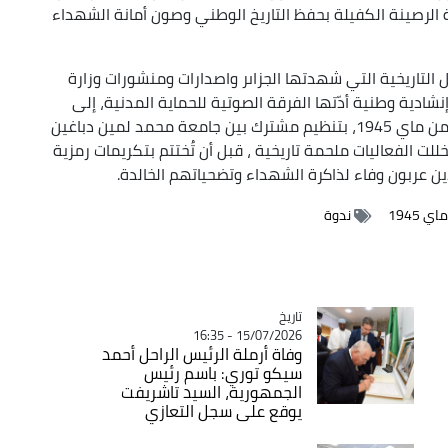
 الرصينة الكفيلة بحفظ التاريخ الوطني وصون أمانة الشهداء
تاريخية التي شهدتها الجزاىر واصدارات ومنشورات وزارة
دية وطنية أدّتها الفرقة الصوتية للحماية المدنية، إلى
جانب مداخلات تاريخية تناولت أبعاد ودلالات مجازر الثامن ماي 1945، بتنظيم مشترك بين جامعة محمد لمين دباغين
تخللت الفعاليات ملحمة تاريخية ، قبل أن تُختتم بتكريمات رمزية
 عربون وفاء لذاكرة الشهداء وتضحياتهم الخالدة.
 1945
ندوة
تاريخ
Catégorie
15/07/2026 - 16:35
وفاة أرملة الرئيس الراحل أحمد
سيكو توري: باسم رئيس
الجمهورية، السيد تاشريفت
يوقع على سجل التعازي