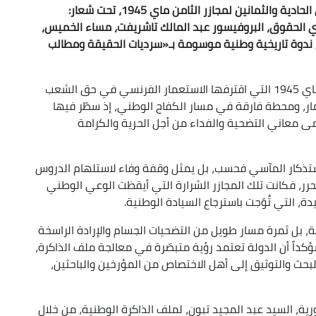
في إطار إحياء اليوم الوطني للذاكرة المخلّد للذكرى الحادية والثمانين لمجازر الثامن ماي 1945، تحت شعار:
ي الحقوق، البروفيسور عبد المالك تاشريفت، مساء الخميس،
 ندوة تاريخية وطنية موسومة بـ«سرديات الحقيقة ومطالب
وأكد الوزير، في كلمته بالمناسبة، أن مجازر الثامن ماي 1945 التي اقترفها الاستعمار الفرنسي في حق الشعب
ر، ومحطة فارقة في مسار الكفاح الوطني، إذ سطّر فيها
ى معاني التضحية والفداء من أجل الحرية والكرامة
استذكار المآسي فحسب، بل يمثل وقفة وفاء لاستلهام الدروس
ر، فكانت تلك المجازر الشرارة التي أيقظت الوعي الوطني
دفة، بل ثمرة مسار طويل من التضحيات الجسام والإرادة الراسخة
داً أن الدولة تعتمد رؤية متبصّرة في معالجة ملف الذاكرة،
لبحث والتوثيق إلى أهل الاختصاص من المؤرخين والباحثين،
رية، السيد عبد المجيد تبون، لملف الذاكرة الوطنية، من خلال