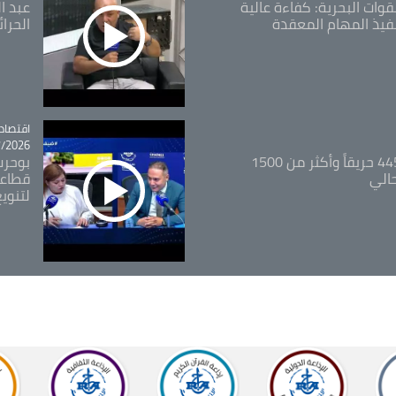
قوات البحرية: كفاءة عالية
عبد ال
فيذ المهام المعقدة
الحرا
اقتصاد
tégorie
26 - 12:13
المدير العام للغابات: 445 حريقاً وأكثر من 1500
بوحرب
حالي
قطاعي
لتنويع