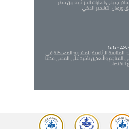
قادر جيجلي:الغابات الجزائرية بين خطر
ئق ورهان التشجير الذكي
Ca
22/07/20
: المتابعة الرئاسية للمشاريع المهيكلة في
 المناجم والتعدين تأكيد على المضي قدما
 الاقتصاد