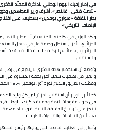
«شعبٌ ضحّى... فانتصر»، أشرف وزير المجاهدين وذو
بدار الثقافة «هواري بومدين» بسطيف، على افتتاح
الإنصاف التاريخي».
الجزائري الأعزل، ستظل وصمة عار في سجل الاستعما
الجزائريون بدمائهم الزكية ملحمة خالدة جسّدت أسم
والاستقلال.
وأوضح أن استحضار هذه الذكرى لا يندرج في إطار 
والعبر من تضحيات شعب آمن بحقه المشروع في التحر
ومهّدت الطريق لاندلاع ثورة أول نوفمبر 1954 المجيدة، التي تُوّجت باسترجاع السيادة الوطنية.
كما أبرز الوزير أن استقلال الجزائر لم يكن وليد الص
في صون مقومات الأمة وحماية ذاكرتها الوطنية، مؤك
ترتكز على ترسيخ الحقيقة التاريخية وإسناد مهمة ا
بعيداً عن التجاذبات والقراءات الظرفية.
وأشار إلى العناية الخاصة التي يوليها رئيس الجمهو