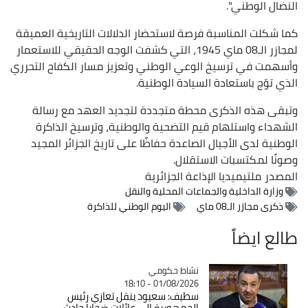
النضال الوطني".
كما شكلت المناسبة فرصة لاستحضار الدلالات التاريخية العميقة
لمجازر الـ08 ماي 1945، التي كشفت الوجه الحقيقي للاستعمار
وأسهمت في ترسيخ الوعي الوطني وتعزيز مسار الكفاح التحرري
الذي توّج باستعادة السيادة الوطنية.
وتبقى هذه الذكرى محطة متجددة لتجديد العهد مع رسالة
الشهداء واستلهام قيم التضحية والوطنية، وترسيخ الذاكرة
الوطنية لدى الأجيال الصاعدة حفاظًا على تاريخ الجزائر المجيد
وصونًا لمكتسبات الاستقلال.
المصدر
ملتيميديا الإذاعة الجزائرية
وزارة الداخلية والجماعات المحلية والنقل
ذكرى مجازر الـ08 ماي
اليوم الوطني للذاكرة
طالع ايضاً
Catégorie
نشاط حكومي
01/08/2026 - 18:10
سطيف: سعيود ينقل تعازي رئيس
الجمهورية إلى عائلات ضحايا حادث