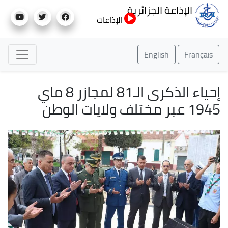
تجاوز
الإذاعة الجزائرية
إلى
الإذاعات
المحتوى
الرئيسي
English
Français
إحياء الذكرى الـ81 لمجازر 8 ماي
1945 عبر مختلف ولايات الوطن