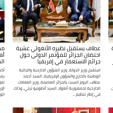
عطاف يستقبل نظيره الأنغولي عشية
مس
احتضان الجزائر للمؤتمر الدولي حول
أه
جرائم الاستعمار في إفريقيا
ال
استقبل وزير الدولة, وزير الشؤون الخارجية والجالية
أكد
الوطنية بالخارج والشؤون الإفريقية, السيد أحمد
رمط
عطاف, اليوم السبت بالجزائر العاصمة, وزير العلاقات
تعز
الخارجية لجمهورية أنغولا, السيد أنطونيو تيتي, وذلك
الإ
ت
في إطار تنظيم ...
الوز