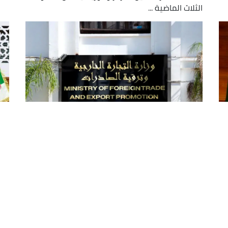
الثلاث الماضية ...
تنظيم معرض المنتجات والخدمات
الل
الجزائرية بنواكشوط من 5 إلى 11 ماي
ال
القادم
ال
وف
أعلنت وزارة التجارة الخارجية وترقية الصادرات, اليوم
السبت في بيان لها, عن تنظيم الطبعة الثامنة
اعت