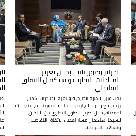
الجزائر وموريتانيا تبحثان تعزيز
ال
المبادلات التجارية واستكمال الاتفاق
ال
التفاضلي
ال
بحث وزير التجارة الخارجية وترقية الصادرات، كمال
توج
رزيق، مع وزيرة التجارة والسياحة الموريتانية، زينب بنت
الس
ل
أحمدناه، سبل تعزيز التعاون التجاري بين البلدين،
الش
لاسيما استكمال مسار إمضاء الاتفاق التفاضلي
أما
وتسهيل المبادلات ...
المج