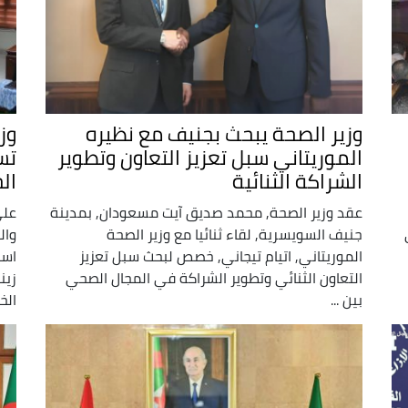
وزير الصحة يبحث بجنيف مع نظيره
وزي
الموريتاني سبل تعزيز التعاون وتطوير
تس
الشراكة الثنائية
الج
عقد وزير الصحة, محمد صديق آيت مسعودان, بمدينة
على
جنيف السويسرية, لقاء ثنائيا مع وزير الصحة
وال
الموريتاني, اتيام تيجاني, خصص لبحث سبل تعزيز
است
التعاون الثنائي وتطوير الشراكة في المجال الصحي
زين
بين ...
الخ