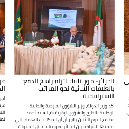
ى
الجزائر- موريتانيا: التزام راسخ للدفع
عر
بالعلاقات الثنائية نحو المراتب
ال
الاستراتيجية
أجر
عرق
أكد وزير الدولة، وزير الشؤون الخارجية والجالية
ي
الن
الوطنية بالخارج والشؤون الإفريقية، السيد أحمد
تعز
عطاف، اليوم الاثنين بالجزائر، أن المكاسب الهامة التي
حققتها الشراكة بين الجزائر وموريتانيا خلال السنوات