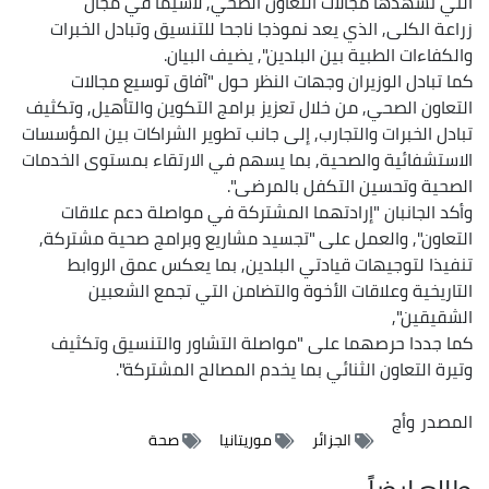
التي تشهدها مجالات التعاون الصحي, لاسيما في مجال
زراعة الكلى, الذي يعد نموذجا ناجحا للتنسيق وتبادل الخبرات
والكفاءات الطبية بين البلدين", يضيف البيان.
كما تبادل الوزيران وجهات النظر حول "آفاق توسيع مجالات
التعاون الصحي, من خلال تعزيز برامج التكوين والتأهيل, وتكثيف
تبادل الخبرات والتجارب, إلى جانب تطوير الشراكات بين المؤسسات
الاستشفائية والصحية, بما يسهم في الارتقاء بمستوى الخدمات
الصحية وتحسين التكفل بالمرضى".
وأكد الجانبان "إرادتهما المشتركة في مواصلة دعم علاقات
التعاون", والعمل على "تجسيد مشاريع وبرامج صحية مشتركة,
تنفيذا لتوجيهات قيادتي البلدين, بما يعكس عمق الروابط
التاريخية وعلاقات الأخوة والتضامن التي تجمع الشعبين
الشقيقين",
كما جددا حرصهما على "مواصلة التشاور والتنسيق وتكثيف
وتيرة التعاون الثنائي بما يخدم المصالح المشتركة".
المصدر
وأج
الجزائر
موريتانيا
صحة