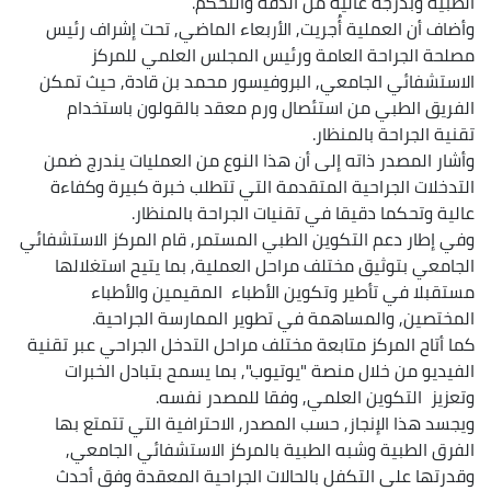
الطبية وبدرجة عالية من الدقة والتحكم.
وأضاف أن العملية أُجريت, الأربعاء الماضي, تحت إشراف رئيس
مصلحة الجراحة العامة ورئيس المجلس العلمي للمركز
الاستشفائي الجامعي, البروفيسور محمد بن قادة, حيث تمكن
الفريق الطبي من استئصال ورم معقد بالقولون باستخدام
تقنية الجراحة بالمنظار.
وأشار المصدر ذاته إلى أن هذا النوع من العمليات يندرج ضمن
التدخلات الجراحية المتقدمة التي تتطلب خبرة كبيرة وكفاءة
عالية وتحكما دقيقا في تقنيات الجراحة بالمنظار.
وفي إطار دعم التكوين الطبي المستمر, قام المركز الاستشفائي
الجامعي بتوثيق مختلف مراحل العملية, بما يتيح استغلالها
مستقبلا في تأطير وتكوين الأطباء المقيمين والأطباء
المختصين, والمساهمة في تطوير الممارسة الجراحية.
كما أتاح المركز متابعة مختلف مراحل التدخل الجراحي عبر تقنية
الفيديو من خلال منصة "يوتيوب", بما يسمح بتبادل الخبرات
وتعزيز التكوين العلمي, وفقا للمصدر نفسه.
ويجسد هذا الإنجاز, حسب المصدر, الاحترافية التي تتمتع بها
الفرق الطبية وشبه الطبية بالمركز الاستشفائي الجامعي,
وقدرتها على التكفل بالحالات الجراحية المعقدة وفق أحدث