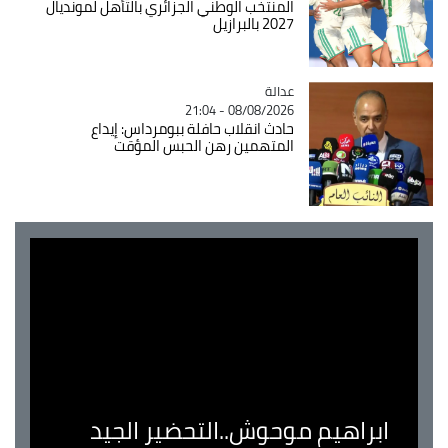
المنتخب الوطني الجزائري بالتأهل لمونديال
2027 بالبرازيل
عدالة
Catégorie
08/08/2026 - 21:04
حادث انقلاب حافلة ببومرداس: إيداع
المتهمين رهن الحبس المؤقت
ابراهيم موحوش..التحضير الجيد