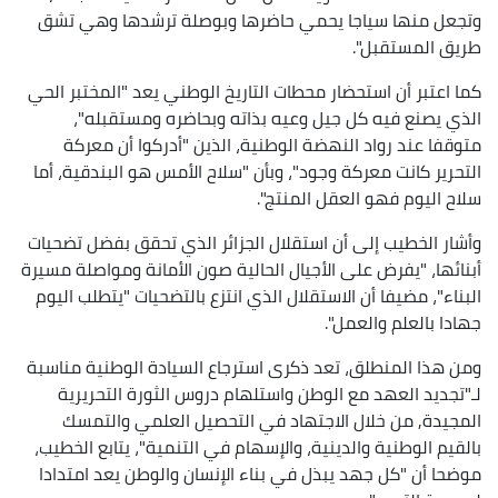
وتجعل منها سياجا يحمي حاضرها وبوصلة ترشدها وهي تشق
طريق المستقبل".
كما اعتبر أن استحضار محطات التاريخ الوطني يعد "المختبر الحي
الذي يصنع فيه كل جيل وعيه بذاته وبحاضره ومستقبله"،
متوقفا عند رواد النهضة الوطنية، الذين "أدركوا أن معركة
التحرير كانت معركة وجود"، وبأن "سلاح الأمس هو البندقية، أما
سلاح اليوم فهو العقل المنتج".
وأشار الخطيب إلى أن استقلال الجزائر الذي تحقق بفضل تضحيات
أبنائها، "يفرض على الأجيال الحالية صون الأمانة ومواصلة مسيرة
البناء"، مضيفا أن الاستقلال الذي انتزع بالتضحيات "يتطلب اليوم
جهادا بالعلم والعمل".
ومن هذا المنطلق، تعد ذكرى استرجاع السيادة الوطنية مناسبة
لـ"تجديد العهد مع الوطن واستلهام دروس الثورة التحريرية
المجيدة, من خلال الاجتهاد في التحصيل العلمي والتمسك
بالقيم الوطنية والدينية، والإسهام في التنمية"، يتابع الخطيب،
موضحا أن "كل جهد يبذل في بناء الإنسان والوطن يعد امتدادا