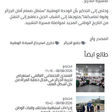
لمسيرة التحرير".
وخلص إلى التذكير بأن الوحدة الوطنية "ستظل صمام أمان الجزائر
وقوة تماسكها"،متوجها إلى الشباب الذين دعاهم إلى النهل
من التاريخ الوطني المجيد لمواصلة مسيرة التشييد.
المصدر
وأج
جامع الجزائر
ذكرى استرجاع السيادة الوطنية
طالع ايضاً
مجتمع
Catégorie
08/08/2026 - 11:16
المنتدى الاجتماعي العالمي: استعراض
تجربة الجزائر في مجال حماية المرأة من
كل أشكال العنف
مجتمع
Catégorie
08/08/2026 - 10:42
إجراءات استباقية بمختلف ولايات الوطن
تحسبا للتقلبات الجوية