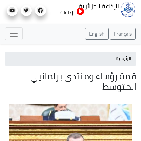
تجاوز
الإذاعة الجزائرية
إلى
الإذاعات
المحتوى
الرئيسي
English
Français
الرئيسية
قمة رؤساء ومنتدى برلمانيي
المتوسط