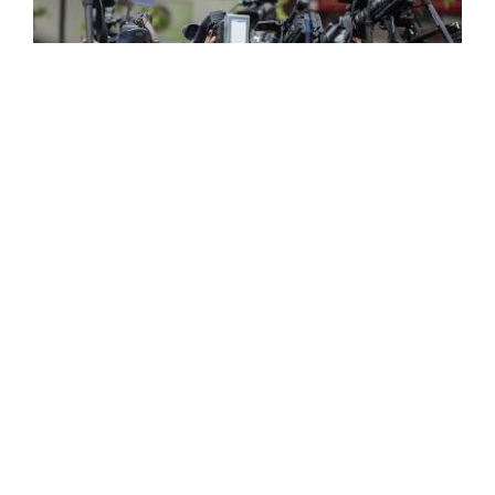
سلطة ضبط السمعي البصري تدعو وسائل
الإعلام إلى مواكبة القمة العربية وضمان
تغطية جيدة
دعت سلطة ضبط السمعي البصري، في بيان لها اليوم
الخميس، وسائل الإعلام إلى مواكبة القمة العربية التي
ستحتضنها الجزائر مطلع نوفمبر المقبل مع السهر على
احترام القواعد والمعايير الإعلامية وأخلاقيات ...