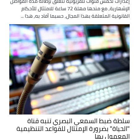
إعذارات لخمس قنوات تلفزيونية تتعلق بإطالة مدة الفواصل
الإشهارية, مع منحها مهلة 72 ساعة للامتثال للأحكام
القانونية المتعلقة بهذا المجال, حسبما أفاد به, هذا ...
سلطة ضبط السمعي البصري تنبه قناة
"الحياة" بضرورة الإمتثال للقواعد التنظيمية
المعمول بها