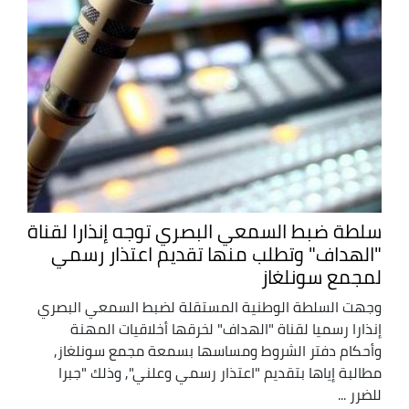
سلطة ضبط السمعي البصري توجه إنذارا لقناة
"الهداف" وتطلب منها تقديم اعتذار رسمي
لمجمع سونلغاز
وجهت السلطة الوطنية المستقلة لضبط السمعي البصري
إنذارا رسميا لقناة "الهداف" لخرقها أخلاقيات المهنة
وأحكام دفتر الشروط ومساسها بسمعة مجمع سونلغاز,
مطالبة إياها بتقديم "اعتذار رسمي وعلني", وذلك "جبرا
للضرر ...