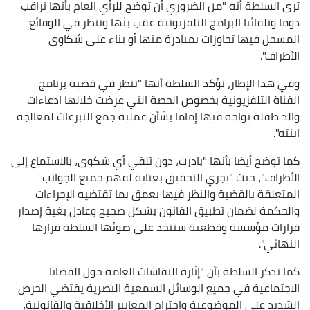
ترى السلطة أنه "من الضروري أن توضح للرأي العام بأنها تراقب
دوما وتلقائيا البرامج التلفزيونية عقب بثها وتنظر في الوقائع
المسجل فيها تجاوزات بمبادرة منها أو بناء على شكاوى
الأطراف".
وفي هذا الإطار، تؤكد السلطة أنها "تنظر في قضية برنامج
القناة التلفزيونية بخصوص الحصة التي عرضت خلالها ادعاءات
والد طفلة يواجه فيها إماما بشأن عملية جمع التبرعات لمعالجة
ابنته".
كما توضح أيضا بأنها "بادرت، دون تلقي أي شكوى، بالاستماع إلى
الأطراف"، حيث "يجري التحقيق بعناية لفهم جميع الجوانب
المتعلقة بالقضية والنظر فيها بعمق بما تقتضيه الإجراءات
والحكمة لضمان تطبيق القانون بشكل صحيح وعادل بغية إصدار
قرارات مؤسسة وقطعية ستتخذ على ضوئها السلطة قرارها
النهائي".
كما تذكر السلطة بأن "إثارة النقاشات العامة حول القضايا
الاجتماعية في جميع الوسائل السمعية البصرية يقتضي الحرص
الشديد على الموضوعية واحترام المعايير الأخلاقية والقانونية،