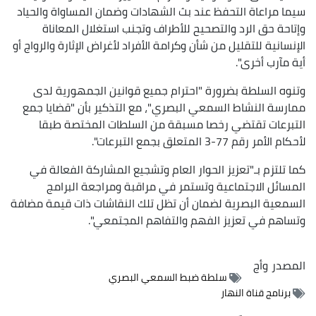
سيما مراعاة التحفظ عند بث الشهادات وضمان المساواة والحياد
وإتاحة حق الرد والتصحيح للأطراف وتجنب استغلال المعاناة
الإنسانية للتقليل من شأن وكرامة الأفراد لأغراض الإثارة والرواج أو
أية مآرب أخرى".
وتنوه السلطة بضرورة "احترام جميع قوانين الجمهورية لدى
ممارسة النشاط السمعي البصري"، مع التذكير بأن "قضايا جمع
التبرعات تقتضي رخصا مسبقة من السلطات المختصة طبقا
لأحكام الأمر رقم 77-3 المتعلق بجمع التبرعات".
كما تلتزم بـ"تعزيز الحوار العام وتشجيع المشاركة الفعالة في
المسائل الاجتماعية وتستمر في مراقبة ومراجعة البرامج
السمعية البصرية لضمان أن تظل تلك النقاشات ذات قيمة مضافة
وتساهم في تعزيز الفهم والتفاهم المجتمعي".
المصدر
وأج
سلطة ضبط السمعي البصري
برنامج قناة النهار