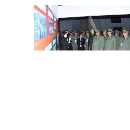
احتفالية بمناسبة الذكرى الـ40
تعاون الثنائي الجزائري-الصيني في
ال صناعة الدفاع
ف اللواء صديقي إسماعيل، رئيس دائرة التنظيم
إمداد لأركان الجيش الوطني الشعبي، اليوم الاثنين
جزائر العاصمة، على افتتاح احتفالية تندرج في اطار