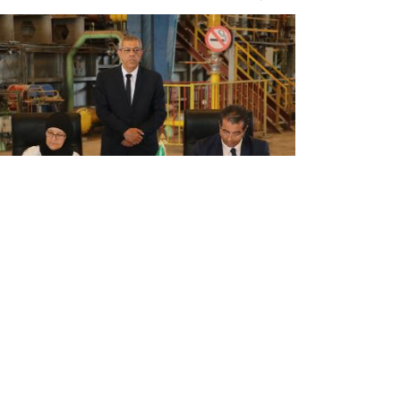
المسيلة: تسليم مصنع الحديد بذراع
الحاجة لمؤسسة "فوندال"
جرت اليوم السبت بالمسيلة مراسم تسليم مصنع
الحديد "كاستيل اندوستري" بمنطقة ذراع الحاجة
بعاصمة الولاية بين مديرية أملاك الدولة والشركة
الوطنية الجزائرية للسباكة القابضة "فوندال" التابعة