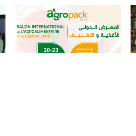
تنظيم الصالون الدولي الثالث للأغذية
والتغليف من 20 إلى 23 فيفري
لل
بالجزائر العاصمة
مج
أعلن اليوم بالجزائر أن الطبعة الثالثة للصالون الدولي
أشر
للأغذية والتغليف "أغروباك اكسبو" سيتم تنظيمها ،
وال
في الفترة الممتدة من 20 إلى 23 فيفري الجاري،
بال