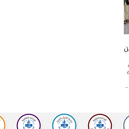
ن
ة
ة
.