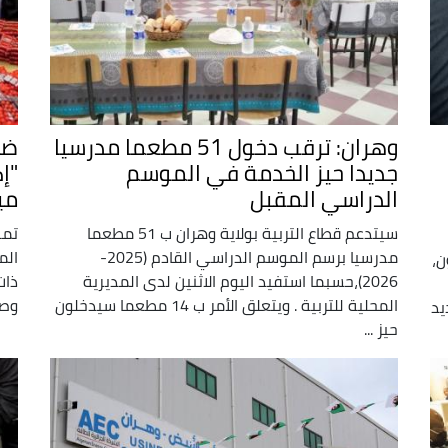
وهران: ترقب دخول 51 مطعما مدرسيا
ضب
جديدا حيز الخدمة في الموسم
"إ
الدراسي المقبل
مي
سيتدعم قطاع التربية بولاية وهران ب 51 مطعما
تمك
مدرسيا برسم الموسم الدراسي القادم (2025-
الم
ن،
2026)،حسبما استفيد اليوم الاثنين لدى المديرية
ذات
المحلية للتربية . ويتعلق الأمر ب 14 مطعما سيدخلون
وصولا
يد
حيز ...