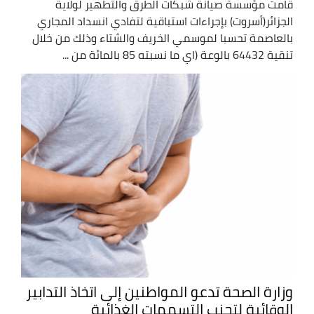
قامت مؤسسة صيانة شبكات الطرق والتطهير لولاية
الجزائر(أسروت) بإجراءات استباقية لتفادي انسداد المجاري
بالعاصمة تحسبا لموسمي الخريف والشتاء وذلك من خلال
تنقية 64432 بالوعة (اي ما نسبته 85 بالمائة من ...
وزارة الصحة تدعو المواطنين إلى اتخاذ التدابير
الوقائية لتجنب التسممات الغذائية