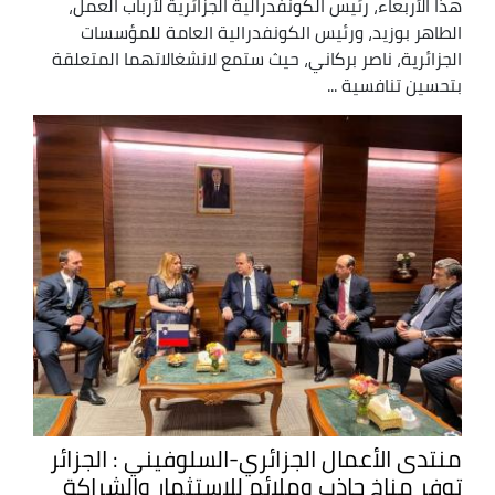
هذا الأربعاء، رئيس الكونفدرالية الجزائرية لأرباب العمل،
الطاهر بوزيد، ورئيس الكونفدرالية العامة للمؤسسات
الجزائرية، ناصر بركاني، حيث ستمع لانشغالاتهما المتعلقة
بتحسين تنافسية ...
منتدى الأعمال الجزائري-السلوفيني : الجزائر
توفر مناخ جاذب وملائم للاستثمار والشراكة