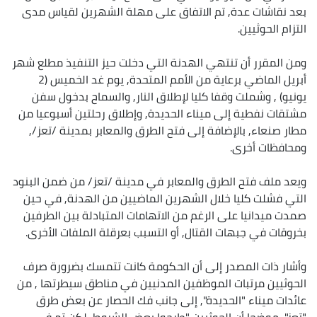
بعد نقاشات عدة, تم الاتفاق على مهلة الشهرين لقياس مدى
التزام الحوثيين.
ومن المقرر أن تنتهي الهدنة التي دخلت حيز التنفيذ مطلع شهر
أبريل الماضي برعاية من الأمم المتحدة, يوم غد الخميس (2
يونيو) , وشملت وقفا كليا لإطلاق النار, والسماح بدخول سفن
مشتقات نفطية إلى ميناء الحديدة, وإطلاق رحلتين أسبوعيا من
مطار صنعاء, بالإضافة إلى فتح الطرق والمعابر بمدينة /تعز/,
ومحافظات أخرى.
ويعد ملف فتح الطرق والمعابر في مدينة /تعز/ من ضمن البنود
التي فشلت كليا خلال الشهرين الماضيين من الهدنة, في حين
صمدت ميدانيا على الرغم من الاتهامات المتبادلة بين الطرفين
بخروقات في جبهات القتال, أو التسبب بعرقلة الملفات الأخرى.
وأشار ذات المصدر إلى أن الحكومة كانت تتمسك بضرورة صرف
الحوثيين مرتبات الموظفين المدنيين في مناطق سيطرتها , من
عائدات ميناء "الحديدة", إلى جانب فك الحصار عن بعض طرق
"تعز", موضحا أن الحوثيين "طرحوا بعض الشروط, لكن تم في