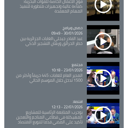
فوج الأعمال الخاصة للقوات البحرية:
كفاءة عالية وتجهيزات متطورة لتنفيذ
المهام المعقدة
Catégorie
حصص وبرامج
30/07/2026 - 09:49
عبد القادر جيجلي:الغابات الجزائرية بين
خطر الحرائق ورهان التشجير الذكي
مجتمع
Catégorie
23/07/2026 - 10:18
المدير العام للغابات: 445 حريقاً وأكثر من
1500 تدخل خلال الموسم الحالي
اقتصاد
Catégorie
22/07/2026 - 12:13
بوحرب: المتابعة الرئاسية للمشاريع
المهيكلة في قطاعي المناجم والتعدين
تأكيد على المضي قدما لتنويع الاقتصاد