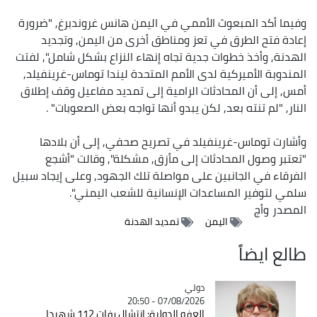
وفيما أكد المبعوث الأممي في اليمن هانس غروندبرغ, "ضرورة
إعادة فتح الطرق في تعز ومناطق أخرى من اليمن, وتجديد
الهدنة, وأخذ خطوات جدية تجاه إنهاء النزاع بشكل شامل", لفتت
المندوبة الأميركية لدى الأمم المتحدة ليندا توماس-غرينفيلد,
أمس, إلى أن المحادثات الرامية إلى تمديد مفاعيل وقف إطلاق
النار, "لم تنته بعد, لكن يبدو أنها تواجه بعض الصعوبات" .
وأشارت توماس-غرينفيلد في تصريح صحفي, إلى أن بلادها
"تعتبر وصول المحادثات إلى مأزق, مشكلة", وقالت "أشجع
الفرقاء في الجانبين على مواصلة تلك الجهود, وعلى إيجاد سبيل
سلمي لتوفير المساعدات الإنسانية للشعب اليمني".
المصدر
وأج
اليمن
تمديد الهدنة
طالع ايضاً
دولي
Catégorie
07/08/2026 - 20:50
العفو الدولية: انتشال رفات 112 شهيدا