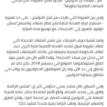
الساعات الماضية تجاوزها".
ومن بين الشروط التي طرحت من قبل الحوثيين - على حد تعبيره
- استمرار مزايا الهدنة لجهة فتح مطار صنعاء, والسماح لسفن
الوقود بالعبور إلى /الحديدة/, مع توسيع هذه المزايا.
وتعد قضية صرف المرتبات, من ضمن الملفات الجديدة التي
تضاف لشروط قبول تمديد الهدنة الأممية فترة أخرى, حيث
تطالب الحكومة اليمنية بصرفها من عائدات المشتقات النفطية
التي تدخل من ميناء /الحديدة/, وهذا الأمر كان من ضمن بنود
اتفاق/استوكهولم/ الموقع في ديسمبر 2018, لكن ذلك لم
يتحقق إلى حد الآن, وما زال الموظفون الحكوميون بلا رواتب في
مناطق سيطرة الحوثيين.
وفي السياق, قال مصدر يمني حكومي آخر, إن "مجلس الرئاسة
وافق على تمديد الهدنة, وأبلغ الأمم المتحدة بذلك, لكنه اشترط
الضغط على الحوثيين لإنهاء الحصار عن مدينة /تعز/, وفتح الطرق
والمعابر الرئيسة, وطلب التزاما زمنيا محددا لتنفيذ ذلك".