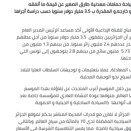
احة حمامات معدنية طارق الصغير عن قيمة ما أنفقه
الجزائريون من أجل عطلهم و تنقلاتهم داخل الوطن و خارجه،و المقدرة ب 3.5 مليار دولار سنويا حسب دراسة أجراها
اح للقناة الإذاعية الأولى أكد مساعد الرئيس المدير العام
لمجمع فندقة سياحة حمامات معدنية، طارق الصغير أن الجزائريين ينفقون 3.5 مليار دولار سنويا من أجل عطلهم
و تنقلاتهم، مشيرا بالأرقام إلى عدد زوار الجزائر المقدر عددهم 2.4 مليون زائر سنويا، من بينهم 1.3 مليون من
دولة تونس لأسباب تجارية ، في حين يخرج من الجزائر 5.73 مليون سائح من بينهم 2.8 يتوجهون إلى تونس التي
معادلة، عملا بتعليمات و توجيهات السلطات العليا للبلاد
سياح نحو الوجهة المحلية.
فين خلال الموسم أعرب المتحدث عن تفاؤله بهذا الموسم
ا العالم، متوقعا عودة النشاط العادي للمؤسسة خاصة بعد
نواعها كالسياحة الساحلية و الجبلية و الحموية.
جزائر لا تقارن مع قدرات المحيط المباشر بحكم تموقع الجزائر
في منطقة حوض المتوسط التي تعد من الوجهات السياحية المفضلة لدى 70 بالمائة من سياح العالم، وبالتالي
وق سياحية ناضجة مما يفسر التنافسية الشرسة في الأسعار