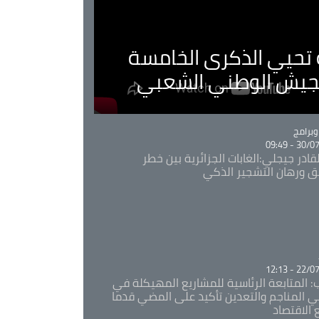
ية تحيي الذكرى الخامسة
لجيش الوطني الشعبي
Ca
برامج
30/07/20
قادر جيجلي:الغابات الجزائرية بين خطر
ئق ورهان التشجير الذكي
Ca
22/07/20
: المتابعة الرئاسية للمشاريع المهيكلة في
 المناجم والتعدين تأكيد على المضي قدما
 الاقتصاد