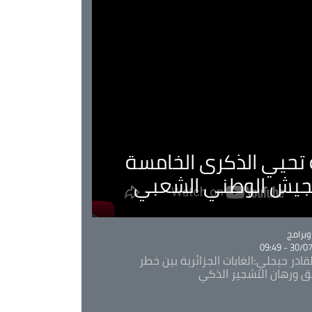
ية تحيي الذكرى الخامسة
لجيش الوطني الشعبي
Ca
برامج
30/07/20
قادر جيجلي:الغابات الجزائرية بين خطر
ئق ورهان التشجير الذكي