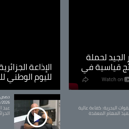
الجيد لحملة
ئج قياسية في
الإذاعة الجزائر
لليوم الوطني ل
tégorie
حصص و
26 - 09:49
قوات البحرية: كفاءة عالية
عبد ال
فيذ المهام المعقدة
الحرا