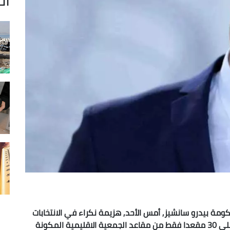
ومة بيدرو سانشيز, أمس الأحد, هزيمة نكراء في الانتخابات
الإقليمية بالأندلس, معقله السابق, وذلك بحصوله على 30 مقعدا فقط من مقاعد الجمعية الاقليمية المكونة