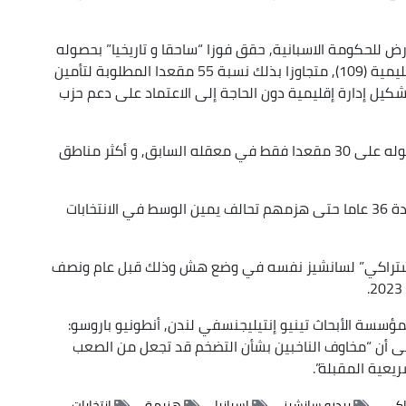
رض للحكومة الاسبانية, حقق فوزا “ساحقا و تاريخيا” بحصوله
على 58 مقعدا, ما يمثل أغلبية مقاعد الجمعية الإقليمية (109), متجاوزا بذلك نسبة 55 مقعدا المطلوبة لتأمين
يل إدارة إقليمية دون الحاجة إلى الاعتماد على دعم حزب
أما “الحزب الاشتراكي” فقد مني بهزيمة نكراء بحصوله على 30 مقعدا فقط في معقله السابق, و أكثر مناطق
وشغل الاشتراكيون مناصبهم في إقليم الأندلس لمدة 36 عاما حتى هزمهم تحالف يمين الوسط في الانتخابات
الاشتراكي” لسانشيز نفسه في وضع هش وذلك قبل عام ونصف
لمؤسسة الأبحاث تينيو إنتيليجنسفي لندن, أنطونيو باروسو:
إلى أن “مخاوف الناخبين بشأن التضخم قد تجعل من الصعب
يعية المقبلة”.
اكي
بيدرو سانشيز
إسبانيا
هزيمة
انتخابات