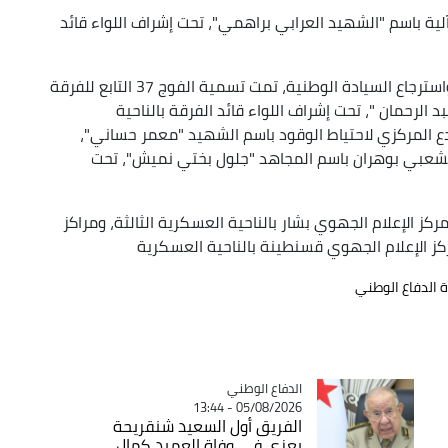
 تسمية كتيبة إسناد باللواء 32 مشاة آلية باسم "الشهيد العرابي براهمي"، تحت إشراف اللواء قائد
ودائما في إطار الاحتفالات المخلدة لعيد الاستقلال واسترجاع السيادة الوطنية، تمت تسمية الفوج 37 التابع للفرقة
الرحمان "، تحت إشراف اللواء قائد الفرقة بالناحية
ع المركزي لاحتياط الوقود باسم الشهيد "معمر حساني"،
الشعبي بوهران باسم المجاهد "جلول بختي نميش"، تحت
 الإعلام الجهوي بشار بالناحية العسكرية الثالثة، ومراكز
كز الإعلام الجهوي قسنطينة بالناحية العسكرية
ة الدفاع الوطني
Catégorie
الدفاع الوطني
05/08/2026 - 13:44
الفريق أول السعيد شنقريحة
يعزي في وفاة العميد كمال