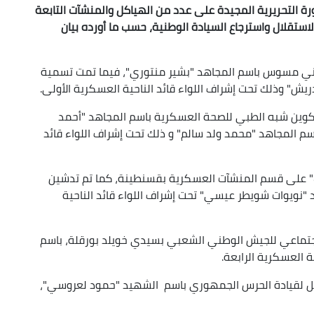
رة التحريرية المجيدة على عدد من الهياكل والمنشآت التابعة
اع الوطني، بمناسبة الذكرى الـ 64 لعيد الاستقلال واسترجاع السيادة الوطنية، حسب ما أورده بيان
ني مسوس باسم المجاهد "بشير منتوري"، فيما تمت تسمية
ريش" وذلك تحت إشراف اللواء قائد الناحية العسكرية الأولى.
كوين شبه الطبي للصحة العسكرية باسم المجاهد "أحمد
 المجاهد "محمد ولد سالم" و ذلك تحت إشراف اللواء قائد
 على قسم المنشآت العسكرية بقسنطينة، كما تم تدشين
"نويوات شويطر عيسي" تحت إشراف اللواء قائد الناحية
لاجتماعي للجيش الوطني الشعبي بسيدي خويلد بورقلة، باسم
ة العسكرية الرابعة.
مت تسمية الفوج 47 الآلي للتدخل لقيادة الحرس الجمهوري باسم الشهيد "حمود لعروسي"،