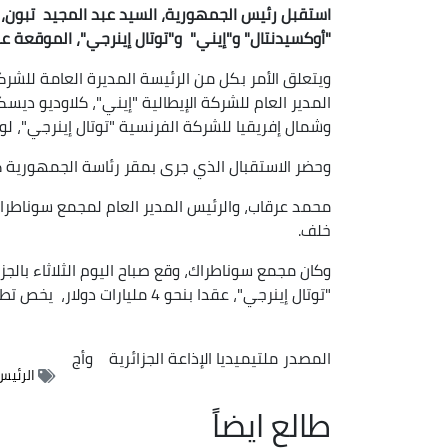
استقبل رئيس الجمهورية، السيد عبد المجيد
تبون، 
"أوكسيدنتال" و"إيني"
و"توتال إينرجي"، الموقعة 
ويتعلق الأمر بكل من الرئيسة المديرة العامة للشرك
المدير العام للشركة الإيطالية "إيني"، كلاوديو ديس
وشمال إفريقيا للشركة الفرنسية "توتال إينرجي"، لو
وحضر الاستقبال الذي جرى بمقر رئاسة الجمهورية كل
محمد عرقاب، والرئيس المدير العام لمجمع سوناطراك
خلف.
وكان مجمع سوناطراك، وقع صباح اليوم الثلاثاء بالجز
"توتال إينرجي"، عقدا بنحو 4 مليارات دولار، يخص تطوير الرقعة التعاقدية بركين (ورقلة).
المصدر
ملتيميديا الإذاعة الجزائرية
وأج
الرئيس
طالع ايضاً