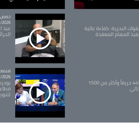
tégorie
حصص و
26 - 09:49
قوات البحرية: كفاءة عالية
عبد ال
فيذ المهام المعقدة
الحرا
اقتصاد
tégorie
26 - 12:13
المدير العام للغابات: 445 حريقاً وأكثر من 1500
بوحرب
حالي
قطاعي
لتنويع