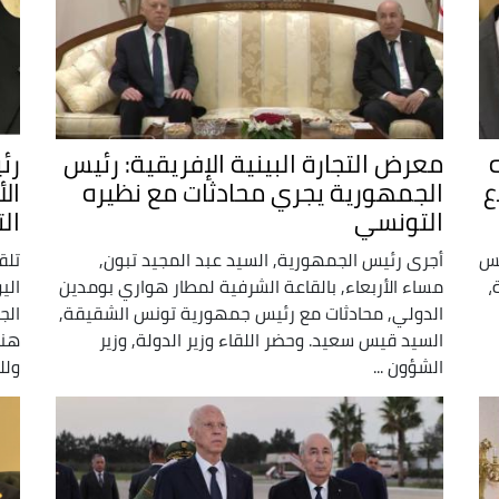
معرض التجارة البينية الإفريقية: رئيس
رئ
 لاندلاع
الجمهورية يجري محادثات مع نظيره
ال
التونسي
ال
يس
أجرى رئيس الجمهورية, السيد عبد المجيد تبون,
تلق
،
مساء الأربعاء, بالقاعة الشرفية لمطار هواري بومدين
الي
الدولي, محادثات مع رئيس جمهورية تونس الشقيقة,
الج
السيد قيس سعيد. وحضر اللقاء وزير الدولة, وزير
هنأ
الشؤون ...
ولل