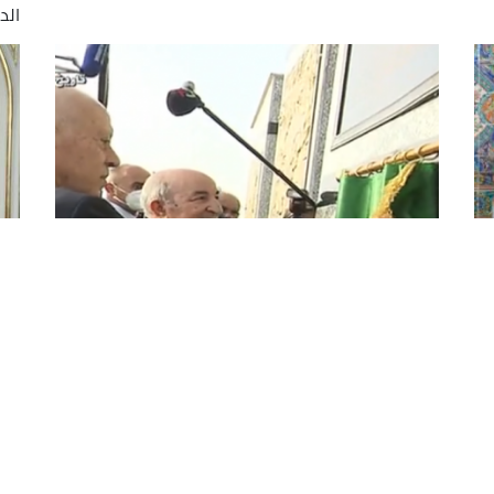
الدو
الرئيس تبون يدشن رفقة نظيره
لع
التونسي "معلم الحرية" بسيدي فرج
ال
أشرف رئيس الجمهورية، السيد عبد المجيد تبون بعد
است
اد
ظهر اليوم الاثنين بسيدي فرج (الجزائر العاصمة)،
بال
رفقة نظيره التونسي، السيد قيس سعيد، على
تون