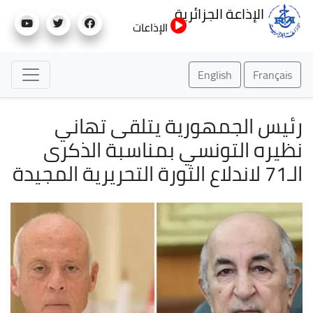
تجاوز
الإذاعة الجزائرية
إلى
الإذاعات
المحتوى
الرئيسي
English
Français
رئيس الجمهورية يتلقى تهاني
نظيره التونسي بمناسبة الذكرى
الـ71 لاندلاع الثورة التحريرية المجيدة