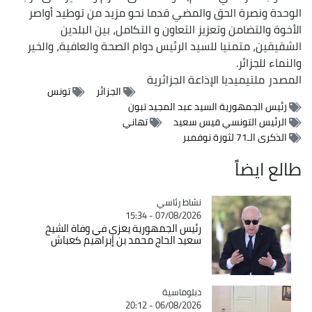
الوحدة ونصرة الحق والمضي قدما نحو مزيد من توطيد أواصر
الأخوة والتضامن وتعزيز التعاون و التكامل، بين البلدين
الشقيقين، متمنيا للسيد الرئيس دوام الصحة والعافية، والخير
والنماء للجزائر.
المصدر
ملتيميديا الإذاعة الجزائرية
الجزائر
تونس
رئيس الجمهورية السيد عبد المجيد تبون
الرئيس التونسي قيس سعيد
تهاني
الذكرى الـ71 لثورة نوفمبر
طالع ايضاً
Catégorie
نشاط رئاسي
07/08/2026 - 15:34
رئيس الجمهورية يعزي في وفاة الشيخ
سعيد الحاج محمد بن إبراهيم كعباش
Catégorie
دبلوماسية
06/08/2026 - 20:12