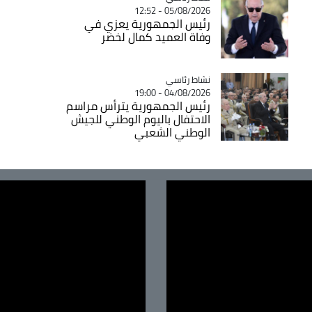
05/08/2026 - 12:52
رئيس الجمهورية يعزي في
وفاة العميد كمال لخضر
Catégorie
نشاط رئاسي
04/08/2026 - 19:00
رئيس الجمهورية يترأس مراسم
الاحتفال باليوم الوطني للجيش
الوطني الشعبي