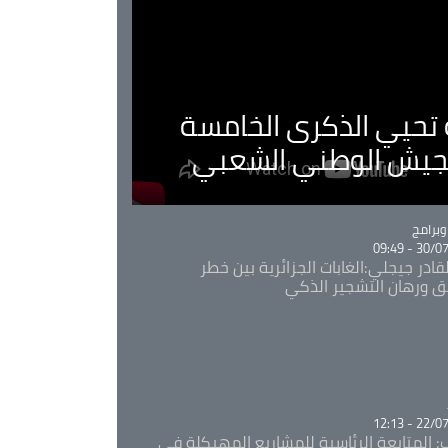
ية تحيي الذكرى الخامسة
لجيش الوطني الشعبي
Ca
برامج
30/07/20
قادر جيجلي:الغابات الجزائرية بين خطر
ئق ورهان التشجير الذكي
Ca
22/07/20
: المتابعة الرئاسية للمشاريع المهيكلة في