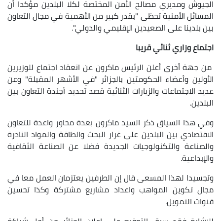
الجيوش ومديري مصالح الأمن المختصة لكلا البلدين مؤكدا أن
المسائل الأمنية تحظى "بقدر كبير من الأهمية في مجال التعاون
بين بلدينا على الصعيدين الإقليمي والدولي".
اجتماع وزاري ثنائي قريبا
من جهة أخرى أعلن الرئيس ماكرون عن انعقاد اجتماع للوزيرين
الأولين وأعضاء الحكومتين بالجزائر "في الأشهر المقبلة" وعن
عديد الاجتماعات والزيارات الثنائية قصد تحديد أجندة التعاون بين
البلدين.
وفي هذا السياق ذكر السيد ماكرون بعدة محاور واعدة للتعاون
الاقتصادي بين البلدين على غرار البحث والطاقة والمواد النادرة
والصناعة والتكنولوجيات الجديدة فضلا عن الصناعة الثقافية
والإبداعية.
وتجسيدا لهذا المسعى قال إن الطرفين يعتزمان العمل معا في
مجال تكوين المواهب واعداد مشاريع مشتركة وكذا تحسين
قنوات التمويل.
للإشارة فقد سبق التوقيع على إعلان الجزائر من أجل شراكة