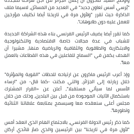
"يُرسي أسس تعاون جديد" في العديد من المسائل، لاسيما ملف
الذاكرة حيث تقرر "ولأول مرة في تاريخنا أيضا تكليف مؤرخين
للعمل عليه دون طابوهات".
كما تقرر أيضا يضيف الرئيس الفرنسي بناء هذه الشراكة الجديدة
للشباب في عدة مجالات خاصة الاقتصادية والتكنولوجية
والابتكارية والطاقوية والثقافية والرياضية منها، مشيرا أن
الهدف يكمن في "السماح للفاعلين في هذه القطاعات بالعمل
معا".
وإذ أعرب الرئيس ماكرون عن ارتياحه للحظات "القوية والمؤثرة"
خلال زيارته إلى الجزائر، والتي مكنت -كما قال- من "ارساء
الأسس لما سيأتي مستقبلا"، أعلن عن «القرار المشترك
باستكمال الآليات الموجودة من قبل بين البلدين، وذلك من خلال
مجلس أعلى سنعقده معا وسيسمح بمتابعة علاقاتنا الثنائية
وتطورها".
كما ذكر رئيس الدولة الفرنسي، بالاجتماع الهام الذي انعقد أمس
"لأول مرة في تاريخنا" بين الرئيسين والذي ضمّ قائدي أركان