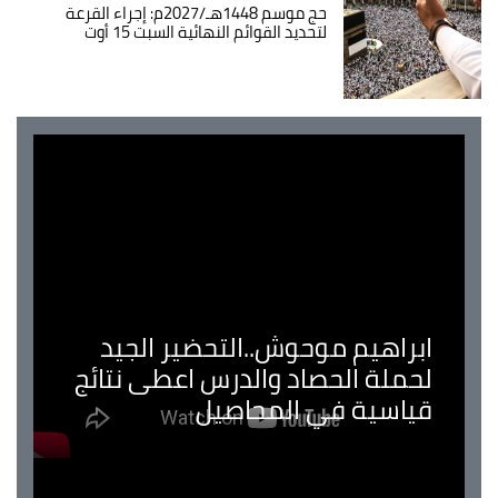
حج موسم 1448هـ/2027م: إجراء القرعة
لتحديد القوائم النهائية السبت 15 أوت
ابراهيم موحوش..التحضير الجيد
لحملة الحصاد والدرس اعطى نتائج
قياسية في المحاصيل