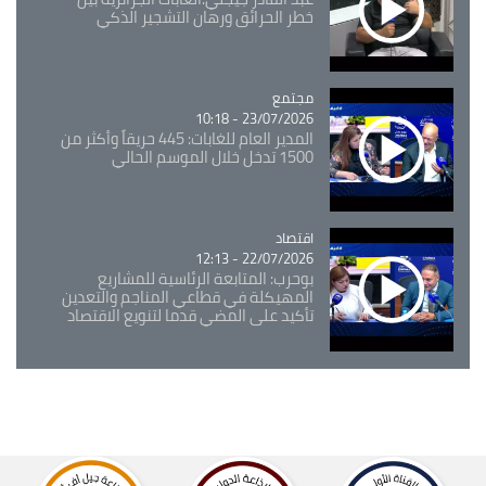
خطر الحرائق ورهان التشجير الذكي
مجتمع
Catégorie
23/07/2026 - 10:18
المدير العام للغابات: 445 حريقاً وأكثر من
1500 تدخل خلال الموسم الحالي
اقتصاد
Catégorie
22/07/2026 - 12:13
بوحرب: المتابعة الرئاسية للمشاريع
المهيكلة في قطاعي المناجم والتعدين
تأكيد على المضي قدما لتنويع الاقتصاد