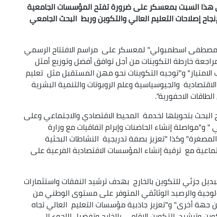
اري هذا السبت بمعسكر على ضرورة تفتح المؤسسات الجامعية
نجاح إصلاحات التعليم العالي والتكوين وربط البحث الجامعي
ة "مصطفى اسطمبولي" لمعسكر على مراسم الافتتاح الرسمي
"مراجعة خارطة التكوينات من أجل توافق أفضل وتوزيع أمثل
لامتياز" و"توجيه التكوينات نحو مهن المستقبل مثل تعليم
الاقتصادية والجيوسياسية وعلم الروبوتات والتنمية البشرية
لطاقات الاحفورية".
ائج البحث بتحويلها لخدمة المحيط الاقتصادي والاجتماعي وعلى
" و"مواصلة إنشاء الحاضنات وإبرام اتفاقيات مع وزارة
مصغرة" وكذا "تعزيز بصفة تدريجية النشاطات البحثية
ماعية مع ترقية إنشاء المؤسسات الاقتصادية الفرعية على
بديل جزئي للتكوين بالخارج بهدف ترشيد النفقات واستثمارات
ولوجية والرصيد الوثائقي المتوفر على مستوى الوطني من
 جهة أخرى" و"تعزيز جاذبية مؤسسات التعليم العالي تجاه
وين وترشيد التكوين الاقامي بالخارج وتفضيل اللجوء إلى