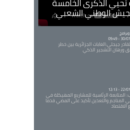
ية تحيي الذكرى الخامسة
لجيش الوطني الشعبي
Ca
برامج
30/07/20
قادر جيجلي:الغابات الجزائرية بين خطر
ئق ورهان التشجير الذكي
Ca
22/07/20
: المتابعة الرئاسية للمشاريع المهيكلة في
 المناجم والتعدين تأكيد على المضي قدما
 الاقتصاد