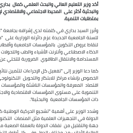
أكد وزير التعليم العالي والبحث العلمي كمال بد
والبحثية أكثر على المحيط الاجتماعي والاقتصادي لإ
بمتطلبات التنمية.
وأبرز السيد بداري في كلمته لدى إشرافه بجامع
للسنة الجامعية الجديدة عزم دائرته الوزارية على 
لنقاط عروض التكوين بالمؤسسات الجامعية وأقطاب ا
الذكاء الاصطناعي وأنترنت الأشياء والطب والتحولات 
المستدامة والانتقال الطاقوي الضرورية للتخلي عن ا
كما دعا الوزير إلى "تفعيل كل الإجراءات لتثمين نت
الخصوص بإنشاء مراكز للابتكار والتحويل التكنولوجي 
اقتصاد المعرفة والمؤسسات الناشئة والمؤسسات ال
التنموية على مستوى المؤسسات الاقتصادية والاجت
ذات المؤسسات الجامعية والبحثية".
وشدد الوزير على أهمية "تشجيع الحركية الوطنية ك
الدولة في التجهيزات العلمية مثل المنصات التكن
جهة والتقليل من نفقات الدولة بالعملة الصعبة من
الطلبة الأجانب من مختلف الدول وفي كل أطوار التك