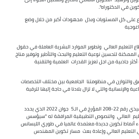
ين في الدكتوراه".
ع على كل المستويات وبذل مجهودات أكبر من خلال وضع
اغوجية
قطاع التعليم العالي وتطوير الموارد البشرية العاملة في حقول
الممكنة لتحسين نوعية التعليم والبحث والتأطير وتوفير مناخ
ثر جاذبية من اجل تعزيز القدرات العلمية والتقنية
توافق والتوازن في منظومتنا الجامعية بين مختلف التخصصات
 والإنسانية والتي لا تزال بلادنا في حاجة إليها لترقية
وعلى صعيد آخر, أبرز السيد بداري أن المرسوم التنفيذي رقم 22-208 المؤرخ في الـ5 جوان 2022 الذي يحدد
عليم العالي والنصوص التطبيقية المرافقة له "سيؤسس
ساء أنماط تكوين جديدة معتمدة عالميا في طوري الليسانس
ي التعليم العالي وإعادة بعث مسار تكوين المهندس