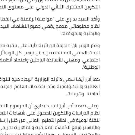
التكوين المشترك الثنائي الدولي على مستوى التكو
وأكد السيد بداري على "مواصلة الرقمنة في القطا
نظام معلوماتي مدمج يغطي جميع النشاطات البيد
والبحثية والحوكمة".
وذكر الوزير بان "الدولة الجزائرية دأبت على ترقية 
البحث العلمي المختلفة من خلال توفير كل الوسائل 
اجتماعي ومهني للأساتذة الباحثين واعتماد أنظمة أك
الوطنية".
كما أبرز أيضا سعي دائرته الوزارية "لإيجاد صيغ لل
العلمية والتكنولوجية وكذا تخصصات العلوم الاجتماعية
ثقافتنا وهويتنا".
نظام الدراسات والتكوين للحصول على شهادات الت
لنقلة نوعية في نظام التعليم العالي من خلال إر
والماستر ورفع الكفاءة المعرفية والمهارية لخريج
والمهندس المعماري وفقا لرؤية مقاولاتية حديثة".