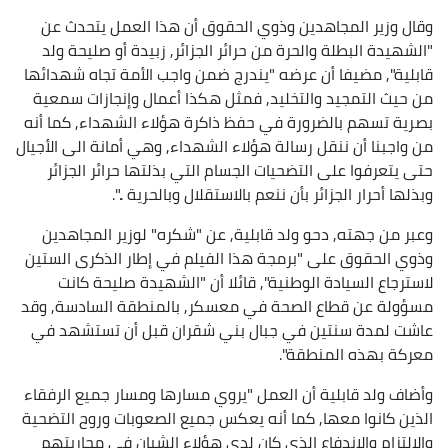
وقال وزير المجاهدين وذوي الحقوق أن هذا العمل يتحدث عن
"الشهيدة البطلة والحرة من حرائر الجزائر, زبيدة أو صليحة ولد
قابلية", مضيفا أن عرضه "يندرج ضمن واجب الأمة تجاه شهدائها
من حيث التمجيد والتخليد, فمثل هكذا أعمال وإنجازات سمعية
بصرية تسهم بالضرورة في حفظ ذاكرة هؤلاء الشهداء, كما أنه
من واجبنا أن ننقل رسالة هؤلاء الشهداء, وهي أمانة الى الأجيال
حتى يتعرفوا على التضحيات الجسام التي بذلتها حرائر الجزائر
وبذلها أحرار الجزائر بأن ننعم بالاستقلال وبالحرية ..".
وعبر من جهته, دحو ولد قابلية, عن "شكره" لوزير المجاهدين
وذوي الحقوق على "برمجة هذا الفيلم في إطار الذكرى الستين
لاسترجاع السيادة الوطنية", قائلا أن "الشهيدة صليحة كانت
مسؤولة عن قطاع الصحة في معسكر, بالمنطقة السادسة, وقد
عاشت لمدة سنتين في جبال بني شقران قبل أن تستشهد في
معركة بهذه المنطقة".
وأضاف ولد قابلية أن العمل "يروي مسارها ومسار جميع الرفقاء
الذين كانوا معها, كما أنه يعكس جميع الصعوبات وروح التضحية
والالتزام والاندفاع الذي كان لدى هؤلاء الشبان في محاربتهم