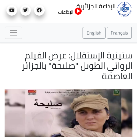
تجاوز
الإذاعة الجزائرية
إلى
الإذاعات
المحتوى
الرئيسي
English
Français
ستينية الإستقلال: عرض الفيلم
الروائي الطويل "صليحة" بالجزائر
العاصمة