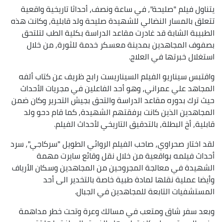
يتناول فيلم "صليحة", في ساعة ونصف, أحداثا تاريخية واقعية
تتعلق بالمسار النضالي للشهيدة صليحة ولد قابلية, وكانت هذه
الطبيبة الشابة قد غادرت مقاعد الدراسة بكلية الطب لتلتحق
بصفوف المجاهدين بمدينة معسكر خدمة للثورة, من خلال
استغلال خبرتها في العلاج.
واقتبس سيناريو الفيلم السيناريست رابح ظريف عن كتاب ألفه
المجاهد علي عمراني, وهو أحد الفاعلين في مجريات الأحداث
حيث ترك بدوره مقاعد الدراسة والتحق بجيش التحرير وكان ضمن
المجاهدين الذين كانت برفقتهم الشهيدة, كما قام دحو ولد
قابلية, أخ البطلة, بالتدقيق التاريخي لأحداث الفيلم.
لقد اختار صحراوي, صاحب الفيلم الروائي الطويل "سركاجي", سرد
أحداث فيلمه بواقعية من خلال نقل وقائع سايرت مهمة
الشهيدة في معالجة المجروحين من المجاهدين وسكان الأرياف
وأيضا عملية نقلها لمادة طبية خاصة بالتخدير الى أحد
المستشفيات التابعة للمجاهدين في الجبال.
وبعد سفر شاق ومتعب في مسالك وعرة وتحت خطر مداهمة