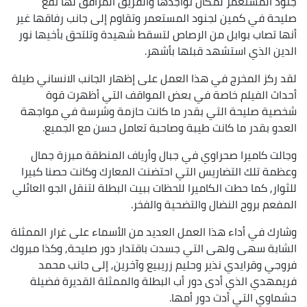
جنود المستعمر لمكان تواجدها والفريق المرافق لها تقع
صليحة في كمين لجنود المستعمر وتقاوم إلى جانب رفاقها غير
أنها تصاب بوابل من الرصاص لتسقط شهيدة وتلتحق بأخيها نور
الدين الذي استشهد قبلها بأشهر.
لقد ركز المخرج في هذا العمل على إظهار الجانب الانساني طيلة
أحداث الفيلم خاصة في بعض المواقف التي أظهرت قوة
شخصية صليحة التي بقدر ما كانت حازمة وشرسة في مواجهة
العدو بقدر ما كانت طيبة وصاحبة تعامل حسن مع الجميع.
وجالت كاميرا صحراوي في جبال وأرياف المنطقة مبرزة جمال
وعظمة تلك التضاريس التي احتضنت المعارك وكانت حصنا كبيرا
للثوار, كما حطت الكاميرا للحظات ببيت البطلة لتنقل الجو العائلي
المفعم بروح النضال والتضحية والفخر.
وشارك في أداء هذا العمل العديد من الأسماء على غرار الممثلة
الشابة سهى ولهى التي جسدت باقتدار دور صليحة, وكذا مبروك
فروجي وقرايدي نذير وحليم زريبيع وآخرين, إلى جانب محمد
فريمهدي الذي أدى دور أب البطلة والممثلة القديرة فضيلة
حشماوي التي أدت دور أمها.