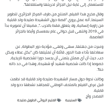
للاستعمار, إلى غاية نيل الجزائر لحريتها واستقلالها".
وقال مخرج هذا الفيلم, المنتج من طرف المركز الجزائري لتطوير
السينما, أنه عمل يروي "قصة حول الشهيدة صليحة ولد قابلية
من زاوية إنسانية, ولا يتعلق فقط بالحرب ..", مضيفا أن تصويره بدأ
في 2019 وانتهى قبل حوالي عام بمعسكر وأيضا بالجزائر
العاصمة.
وعبرت من جهتها, سهى ولهى, مؤدية دور البطولة, عن
سعادتها بأداء هذا الدور, قائلة أن تمثيلها كان "بكل عطاء وبكل
حب, حيث أن أي ممثل يتمنى أن يجسد دورا لشخصية تاريخية,
خصوصا إذا كانت شخصية شهيد أو شهيدة, وهذا في حد ذاته
حظ".
وكانت ندوة حول مسار الشهيدة صليحة ولد قابلية قد نظمت
قبل عرض الفيلم بالمتحف الوطني للمجاهد نشطها دحو ولد
قابلية.
المصدر
وأج
الستينية
الفليم الروائي الطويل صليحة