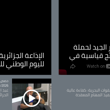
الجيد لحملة
ئج قياسية في
الإذاعة الجزائر
لليوم الوطني ل
tégorie
حصص و
26 - 09:49
قوات البحرية: كفاءة عالية
عبد ال
فيذ المهام المعقدة
الحرا