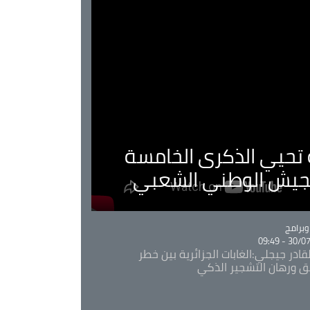
ية تحيي الذكرى الخامسة
لجيش الوطني الشعبي
Ca
برامج
30/07/20
قادر جيجلي:الغابات الجزائرية بين خطر
ئق ورهان التشجير الذكي