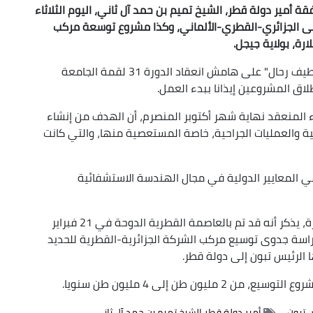
 أمير دولة قطر، الشيخ تميم بن حمد آل ثاني، اليوم الثلاثاء
فى الجزائري-القطري-الألماني، وكذا مشروع توسعة مركب
رة، بولاية جيجل.
وخلال حفل أقيم بالمركز الدولي للمؤتمرات "عبد اللطيف رحال" على هامش انعقاد الدورة 31 لقمة الجامعة
لاق المشروعين إيذانا ببدء العمل.
ء المنعقد نهاية شهر أكتوبر المنصرم، أن الهدف من إنشاء
ة والعمليات الجراحية، خاصة المستعصية منها، والتي كانت
 المعايير الدولية في مجال الهندسة الاستشفائية
وبخصوص مشروع توسعة مركب الحديد والصلب ببلارة، يذكر أنه قد تم بالعاصمة القطرية الدوحة في 21 فبراير
راسة جدوى توسيع مركب الشركة الجزائرية-القطرية للحديد
 الرئيس تبون إلى دولة قطر.
 طن إلى 4 مليون طن سنويا.
 تبون
أمير دولة قطر الشيخ تميم بن حمد آل ثاني