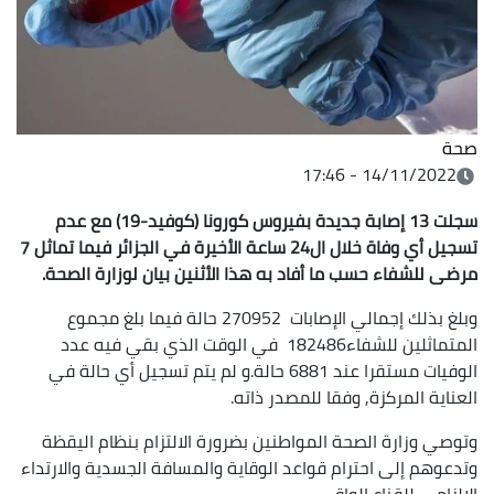
صحة
14/11/2022 - 17:46
سجلت 13 إصابة جديدة بفيروس كورونا (كوفيد-19) مع عدم
تسجيل أي وفاة خلال ال24 ساعة الأخيرة في الجزائر فيما تماثل 7
مرضى للشفاء حسب ما أفاد به هذا الأثنين بيان لوزارة الصحة.
وبلغ بذلك إجمالي الإصابات 270952 حالة فيما بلغ مجموع
المتماثلين للشفاء182486 في الوقت الذي بقي فيه عدد
الوفيات مستقرا عند 6881 حالة.و لم يتم تسجيل أي حالة في
العناية المركزة, وفقا للمصدر ذاته.
وتوصي وزارة الصحة المواطنين بضرورة الالتزام بنظام اليقظة
وتدعوهم إلى احترام قواعد الوقاية والمسافة الجسدية والارتداء
الإلزامي للقناع الواقي.