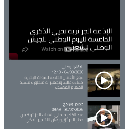
الإذاعة الجزائرية تحيي الذكرى
الخامسة لليوم الوطني للجيش
الوطني الشعبي
Catégorie
الدفاع الوطني
04/08/2026 - 12:10
فوج الأعمال الخاصة للقوات البحرية:
كفاءة عالية وتجهيزات متطورة لتنفيذ
المهام المعقدة
Catégorie
حصص وبرامج
30/07/2026 - 09:49
عبد القادر جيجلي:الغابات الجزائرية بين
خطر الحرائق ورهان التشجير الذكي