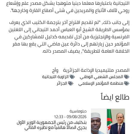
التيجانية باعتبارها معلما دينيا متوهجا يشكل مصدر علم وإشعاع
روحي لآلاف الأتباع والمريدين في شتى أصقاع القارة وخارجها".
إلى جانب ذلك، "تم تقديم اقتراح آخر بترجمة الكتيب الذي يعرف
بمؤسس الطريقة الشيخ أبو العباس أحمد التيجاني إلى اللغتين
الفرنسية والإنجليزية من أجل تقديمه كدليل للمشاركين في
المؤتمر حين زيارتهم إلى دائرة عين ماضي التي يقع بها مقر
الخلافة العامة للطريقة"، يضيف المصدر ذاته.
المصدر
ملتيميديا الإذاعة الجزائرية
وأج
المجلس الشعبي الوطني
الزاوية التيجانية
منظمة المؤتمر الإسلامي
الجزائر
طالع ايضاً
Catégorie
دبلوماسية
09/08/2026 - 12:33
بتكليف من رئيس الجمهورية الوزير الأول
يجري اتصالاً هاتفياً مع نظيره المالي