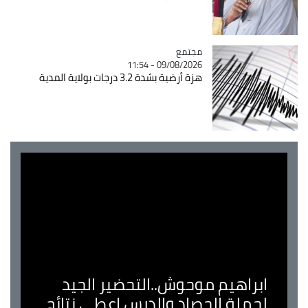
مجتمع
Catégorie
09/08/2026 - 11:54
هزة أرضية بشدة 3.2 درجات بولاية المدية
ابراهيم موحوش..التحضير الجيد
لحملة الحصاد والدرس اعطى نتائج