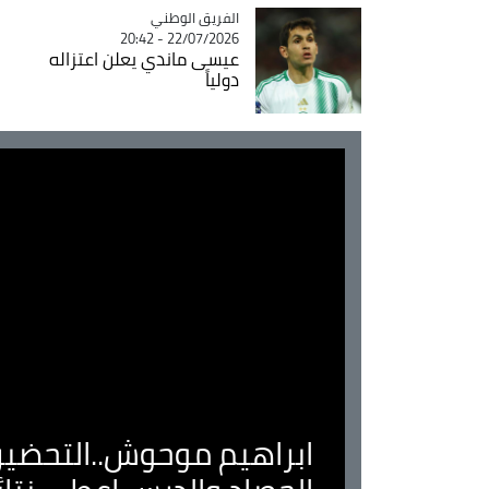
Catégorie
الفريق الوطني
22/07/2026 - 20:42
عيسى ماندي يعلن اعتزاله
دولياً
ابراهيم موحوش..التحضير 