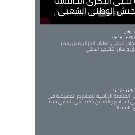
ية تحيي الذكرى الخامسة
لجيش الوطني الشعبي
Ca
برامج
30/07/20
قادر جيجلي:الغابات الجزائرية بين خطر
ئق ورهان التشجير الذكي
Ca
22/07/20
: المتابعة الرئاسية للمشاريع المهيكلة في
 المناجم والتعدين تأكيد على المضي قدما
 الاقتصاد