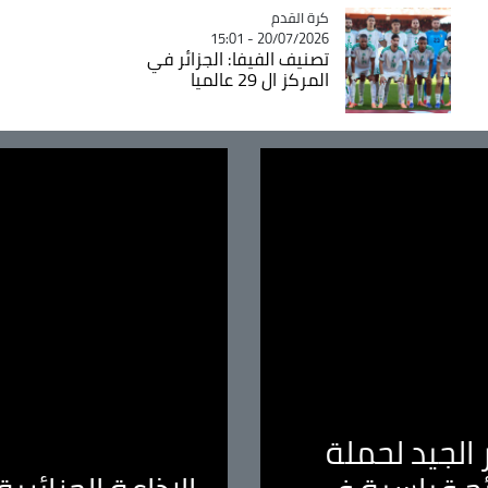
Catégorie
كرة القدم
20/07/2026 - 15:01
تصنيف الفيفا: الجزائر في
المركز ال 29 عالميا
الجيد لحملة