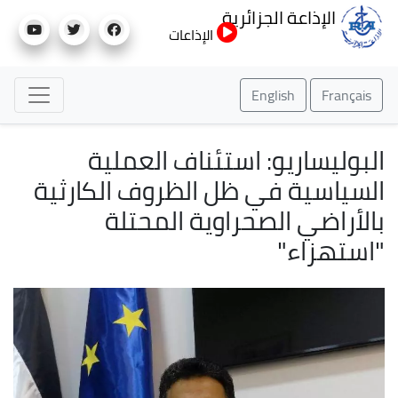
تجاوز
الإذاعة الجزائرية
إلى
الإذاعات
المحتوى
الرئيسي
English
Français
البوليساريو: استئناف العملية
السياسية في ظل الظروف الكارثية
بالأراضي الصحراوية المحتلة
"استهزاء"