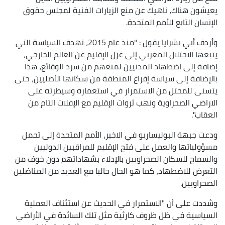
يعيشون هناك، ناهيك عن منع الزيارات الفنية لمجلس حقوق
الإنسان التابع للأمم المتحدة.
وأردف أبي بشرايا يقول : "منذ عام 2015، تهدف السياسة التي
يتبعها الاحتلال المغربي إلى عزل الإقليم عن العالم الخارجي،
إضافة إلى اضطهاد المدنيين لمنعهم من سرد الوقائع، هذا
بالإضافة إلى سياسة إفراغ المنطقة من سكانها الأصليين، حتى
يتسنى للمحتل من الاستمرار في استعماره وسيطرته على
الاراضي الصحراوية ونهب ثروات الإقليم مع الإفلات التام من
العقاب".
ودعت جبهة البوليساريو في الاخير، الأمم المتحدة إلى تحمل
مسؤولياتها والعمل على فتح الإقليم للمراقبين الدوليين
والسماح للسكان الصحراويين بالإدلاء بشهاداتهم دون خوف من
التعرض للاضطهاد، كما هو الحال حاليا مع العديد من المناضلين
الصحراويين.
وشددت على أن "الاستمرار في الحديث عن استئناف العملية
السياسية في ظل ظروف كارثية مثل تلك السائدة في الأراضي