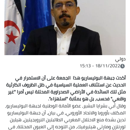
دولي
18/11/2022 - 15:13
أكدت جبهة البوليساريو هذا الجمعة على أن الاستمرار في
الحديث عن استئناف العملية السياسية في ظل الظروف الكارثية
مثل تلك السائدة في الأراضي الصحراوية المحتلة ليس أمرا "غير
واقعي" فحسب، بل هو بمثابة "استهزاء".
وقال أبي بشرايا البشير، عضو الأمانة الوطنية لجبهة البوليساريو،
المكلف بأوروبا والاتحاد الأوروبي، في بيان، أن جبهة البوليساريو
تدين بشدة منع الاحتلال المغربي الطالبتين النرويجيتين، هيلين
لورنتزن ومارتي هيتيرفيك، من التوجه إلى العيون المحتلة، في