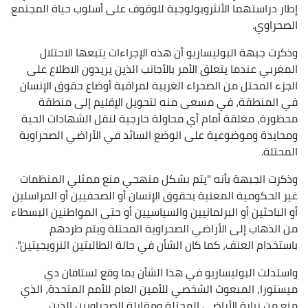
إطار دراستهما الأنثروبولوجية للوقوف على أسلوب حياة المجتمع
الصحراوي.
وذكرت جبهة البوليساريو أن هذه الإجراءات يتبعها الاحتلال
المغربي عندما يتعلق الأمر بالأجانب الذين يريدون الاطلاع على
الجزء المحتل من الصحراء الغربية لمراقبة أوضاع حقوق الإنسان
في المنطقة، في مسعى منه لتحويل الإقليم إلى منطقة
محظورة، مغلقة أمام أي محاولة خارجية لنقل الشهادات الحية
ومحايدة وموضوعية على الوضع السائد في الأراضي الصحراوية
المحتلة.
وذكرت الجبهة بأنه "يتم بشكل منهجي منع ممثلي المنظمات
غير الحكومية المعنية بحقوق الإنسان أو الصحفيين أو المراسلين
أو الباحثين أو البرلمانيين والسياسيين أو حتى المواطنين البسطاء
من الذهاب إلى الأراضي الصحراوية المحتلة ويتم طردهم
باستخدام العنف، كما كان الشأن في حالة الطالبتين النرويجيتين".
واستدلت البوليساريو في هذا الشأن بما وقع لستافان دي
ميستورا، المبعوث الشخصي للأمين العام للأمم المتحدة، الذي
منع من زيارة الأراضي المحتلة ومقابلة الصحراويين الذين