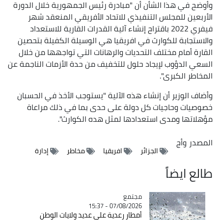
وأوضح في هذا الشأن أن "مبادرة رئيس الجمهورية خلال الدورة
الأربعين للمجلس التنفيذي للاتحاد الأفريقي المنعقد شهر
فيفري 2022 باقتراح إنشاء آلية القدرات القارية للاستعداد
والاستجابة للكوارث في افريقيا هي الوسيلة الكفيلة بتحصين
القارة أمام مختلف التحديات والرهانات التي تواجهها من خلال
السعي الدؤوب لإيجاد حلول للتخفيف من حدة الأزمات الناجمة عن
المخاطر الكبرى".
وأضاف الوزير أن إنشاء هذه الآلية "يستوجب الأخذ في الحسبان
خصوصيات وحاجيات كل دولة على حدى بما في ذلك مراعاة
مؤهلاتها ومدى استعدادها لمثل هده الكوارث".
المصدر
وأج
الجزائر
افريقيا
مخاطر
إدارة
طالع ايضاً
مجتمع
Catégorie
07/08/2026 - 15:37
أمطار رعدية على عديد ولايات الوطن