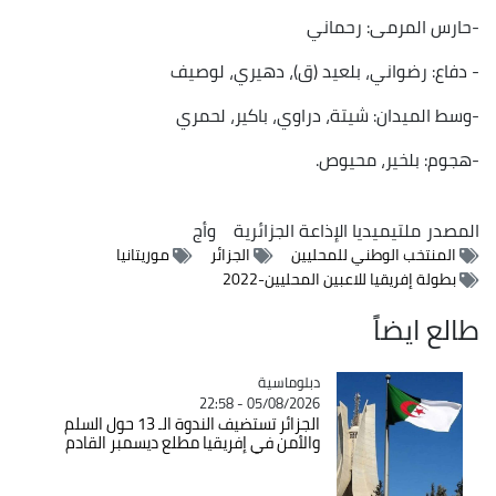
-حارس المرمى: رحماني
- دفاع: رضواني، بلعيد (ق)، دهيري، لوصيف
-وسط الميدان: شيتة، دراوي، باكير، لحمري
-هجوم: بلخير، محيوص.
المصدر
ملتيميديا الإذاعة الجزائرية
وأج
المنتخب الوطني للمحليين
الجزائر
موريتانيا
بطولة إفريقيا للاعبين المحليين-2022
طالع ايضاً
Catégorie
دبلوماسية
05/08/2026 - 22:58
الجزائر تستضيف الندوة الـ 13 حول السلم
والأمن في إفريقيا مطلع ديسمبر القادم