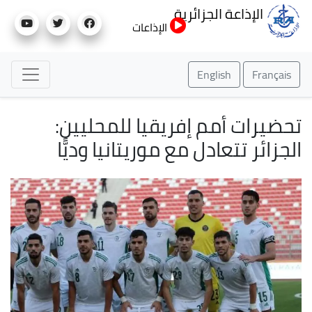
تجاوز
الإذاعة الجزائرية
إلى
الإذاعات
المحتوى
الرئيسي
English
Français
تحضيرات أمم إفريقيا للمحليين:
الجزائر تتعادل مع موريتانيا وديًّا