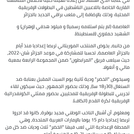
القارية الخاصة باللاعبين الناشطين في البطولات الإفريقية
المحلية. وذلك بالإضافة إلى ملعب براقي الجديد بالجزائر
العاصمة (لم يتم استلامه رسميا) و ميلود هدفي (وهران) و
الشهيد حملاوي (قسنطينة).
من جانبه، يخوض المنتخب الموريتاني تربصا إعداديا منذ أيام
بالجزائر العاصمة، تحسبا للمشاركة في موعد الجزائر شان-2022،
حيث سيلعب فريق "المرابطون" ضمن المجموعة الرابعة بمعية
مالي و أنغولا.
وسيخوض "الخضر" ودية ثانية يوم السبت المقبل بعنابة ضد
السنغال (30ر18 سا)، وذلك بحضور الجمهور، حيث سيكون لقاء
تجريبي للبطولة الإفريقية للمحليين، بحضور ممثلي الكونفدرالية
الإفريقية لكرة القدم (الكاف).
ومعلوم، أن أشبال الناخب الوطني مجيد بوقرة، كانوا قد اجروا
تربصا إعداديا دام 15 يوما بالإمارات العربية المتحدة، وهي
المحطة الإعدادية التي لعب فيها "الخضر" ثلاث وديات ضد كل من
سوريا (1-0) و سيراليون (3-0) و الهزيمة أمام