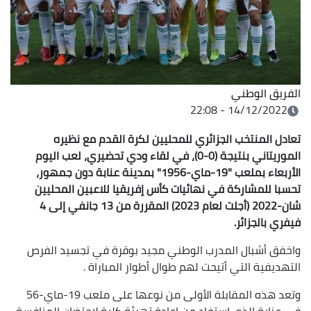
الفريق الوطني
14/12/2022 - 22:08
تعادل المنتخب الجزائري للمحليين لكرة القدم مع
نظيره
الموريتاني بنتيجة (0-0)، في لقاء ودي تحضيري، لعب اليوم
الأربعاء بملعب
"19-
ماي-1956" بمدينة عنابة دون جمهور،
تحسبا للمشاركة في نهائيات كأس إفريقيا
للاعبين المحليين
شان-2022 (أجلت لعام 2023) المقررة من 13 جانفي إلى 4
فيفري
بالجزائر
.
واخفق أشبال المدرب الوطني مجيد بوقرة في تجسيد الفرص
التهديفية التي أتيحت لهم طوال أطوار المباراة .
وتعد هذه المقابلة الأولى من نوعها على ملعب 19-ماي-56
في عنابة الذي استفاد من إعادة تهيئة كلية لاحتضان المنافسة