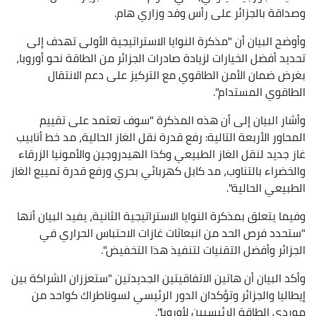
وصداقة بالجزائر على رأس وفد وزاري هام.
وأوضح البيان أن "مذكرة النوايا الاستراتيجية الأولى تهدف إلى
تحديد أفضل الخيارات لزيادة صادرات الجزائر من الطاقة نحو أوروبا،
بغرض ضمان الأمن الطاقوي مع التركيز على دعم الانتقال
الطاقوي المستدام".
وأشار البيان إلى أن هذه المذكرة "سوف تعتمد على تقييم
المحاور الأربعة التالية: رفع قدرة نقل الغاز الحالية، مد خط أنابيب
غاز جديد لنقل الغاز الطبيعي وكذا الهيدروجين والأمونيا الزرقاء
والخضراء بالتناوب، مد كابل كهربائي بحري ورفع قدرة تمييع الغاز
الطبيعي الحالية".
وفيما يتعلق بمذكرة النوايا الاستراتيجية الثانية، يفيد البيان أنها
"ستحدد فرص الحد من انبعاثات غازات الاحتباس الحراري في
الجزائر وأفضل التقنيات لتنفيذ هذا التخفيض".
وأكد البيان أن هاتين الاتفاقيتين الجديدتين "ستعززان الشراكة بين
إيطاليا والجزائر وتؤكدان الدور الرئيسي لسوناطراك كواحد من
موردي الطاقة الرئيسيين لأوروبا".