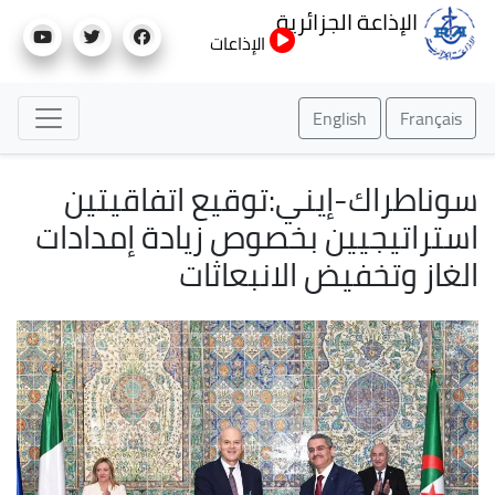
تجاوز
الإذاعة الجزائرية
إلى
الإذاعات
المحتوى
الرئيسي
English
Français
سوناطراك-إيني:توقيع اتفاقيتين
استراتيجيين بخصوص زيادة إمدادات
الغاز وتخفيض الانبعاثات